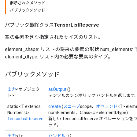
継承されたメソッド
パブリックメソッド
パブリック最終クラス
TensorListReserve
空の要素を含む指定されたサイズのリスト。
element_shape: リストの将来の要素の形状 num_elements
element_dtype: リスト内の必要な要素のタイプ。
パブリックメソッド
出力
<オブジェク
asOutput
()
ト>
テンソルのシンボリック ハンドルを返します
static <T extends
create
(
スコープ
scope、
オペランド
<T> elem
Number, U>
numElements、Class<U> elementDtype)
TensorListReserve
新しい TensorListReserve オペレー
ッド。
出力
<?>
ハンドル
（）