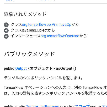
継承されたメソッド
クラス
org.tensorflow.op.PrimitiveOp
から
クラスjava.lang.Objectから
インターフェース
org.tensorflow.Operand
から
パブリックメソッド
public
Output
<オブジェクト>
as
Output
()
テンソルのシンボリック ハンドルを返します。
TensorFlow オペレーションへの入力は、別の TensorF
は、入力の計算を表すシンボリック ハンドルを取得するた
public static
Tensor
List
Reserve
create
(
スコープ
scope
,
オ