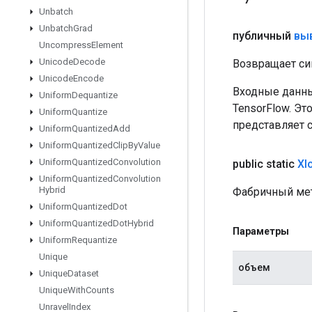
Unbatch
Unbatch
Grad
публичный
вы
Uncompress
Element
Unicode
Decode
Возвращает си
Unicode
Encode
Входные данны
Uniform
Dequantize
TensorFlow. Эт
Uniform
Quantize
представляет 
Uniform
Quantized
Add
Uniform
Quantized
Clip
By
Value
Uniform
Quantized
Convolution
public static
Xl
Uniform
Quantized
Convolution
Hybrid
Фабричный мет
Uniform
Quantized
Dot
Uniform
Quantized
Dot
Hybrid
Параметры
Uniform
Requantize
Unique
объем
Unique
Dataset
Unique
With
Counts
Unravel
Index