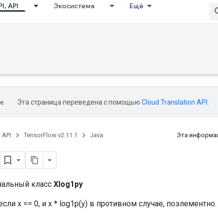
I, API
Экосистема
Ещё
Эта страница переведена с помощью
Cloud Translation API
.
, API
TensorFlow v2.11.1
Java
Эта информац
нальный класс
Xlog1py
сли x == 0, и x * log1p(y) в противном случае, поэлементно.