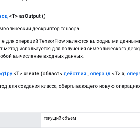
вод
<T>
as
Output
()
мволический дескриптор тензора.
е для операций TensorFlow являются выходными данными
от метод используется для получения символического деск
собой вычисление входных данных.
og1py
<T>
create
(область
действия
,
операнд
<T> x
,
опер
од для создания класса, обертывающего новую операцию 
текущий объем