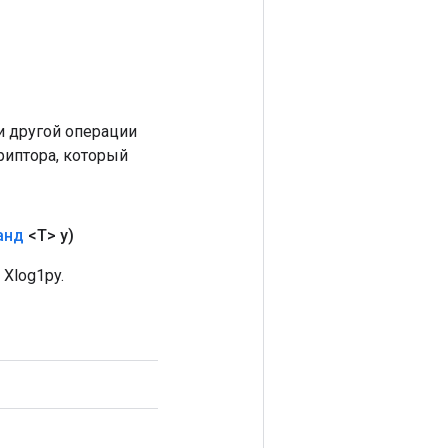
 другой операции
риптора, который
анд
<T> y)
Xlog1py.