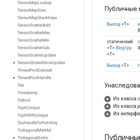
Tensor
Map
Lookup
Публичные 
Tensor
Map
Size
Tensor
Map
Stack
Keys
Выход
<Т>
Tensor
Scatter
Add
Tensor
Scatter
Max
Tensor
Scatter
Min
статический
c
<T>
Xlog1py
Tensor
Scatter
Sub
<T>
Tensor
Scatter
Update
Tensor
Strided
Slice
Update
Выход
<Т>
г
Thread
Pool
Dataset
Thread
Pool
Handle
Унаследова
Tile
Timestamp
Из класса
o
To
Bool
Из класса ja
Top
KUnique
Из интерф
Top
KWith
Unique
Tpu
Handle
To
Proto
Key
Tridiagonal
Mat
Mul
Публичны
Tridiagonal
Solve