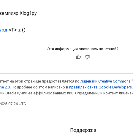
земпляр Xlog1py
вод
<T>
z
()
Эта информация оказалась полезной?
онтент на этой странице предоставляется по
лицензии Creative Commons "
he 2.0
. Подробнее об этом написано в
правилах сайта Google Developers
ии Oracle и/или ее аффилированных лиц. Определенный контент лиценз
025-07-26 UTC.
Поддержка