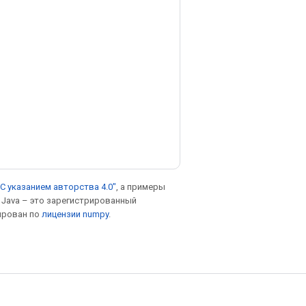
С указанием авторства 4.0"
, а примеры
. Java – это зарегистрированный
ирован по
лицензии numpy
.