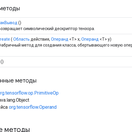
методы
какВывод
()
Возвращает символический дескриптор тензора.
reate
(
Область
действия,
Операнд
<T> x,
Операнд
<T> y)
Фабричный метод для создания класса, обертывающего новую опер
()
нные методы
rg.tensorflow.op.PrimitiveOp
va.lang.Object
ейса
org.tensorflow.Operand
е методы