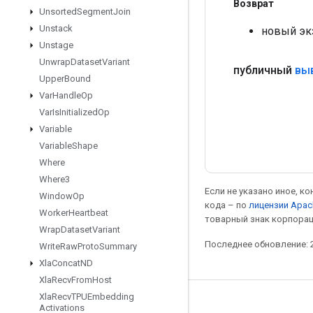
Возврат
Unsorted
Segment
Join
Unstack
новый эк
Unstage
Unwrap
Dataset
Variant
публичный
вы
Upper
Bound
Var
Handle
Op
Var
Is
Initialized
Op
Variable
Variable
Shape
Where
Where3
Если не указано иное, к
Window
Op
кода – по
лицензии Apac
Worker
Heartbeat
товарный знак корпорац
Wrap
Dataset
Variant
Последнее обновление: 2
Write
Raw
Proto
Summary
Xla
Concat
ND
Xla
Recv
From
Host
Xla
Recv
TPUEmbedding
Мы в социальных сетях
Activations