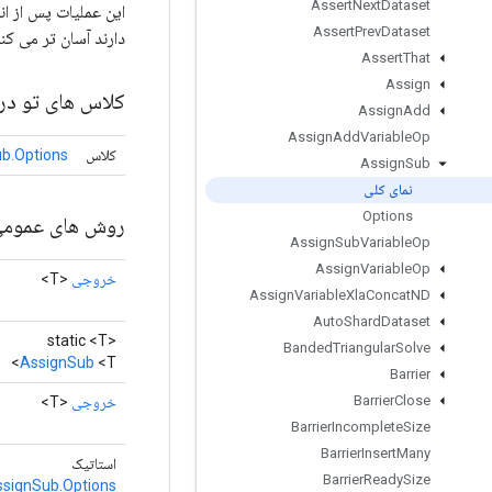
Assert
Next
Dataset
Assert
Prev
Dataset
دارند آسان تر می کند
Assert
That
Assign
کلاس های تو در 
Assign
Add
Assign
Add
Variable
Op
کلاس
b.Options
Assign
Sub
نمای کلی
Options
روش های عموم
Assign
Sub
Variable
Op
Assign
Variable
Op
خروجی
<T>
Assign
Variable
Xla
Concat
ND
Auto
Shard
Dataset
static <T>
Banded
Triangular
Solve
AssignSub
<T>
Barrier
Barrier
Close
خروجی
<T>
Barrier
Incomplete
Size
Barrier
Insert
Many
استاتیک
Barrier
Ready
Size
ssignSub.Options