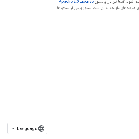
. نمونه کدها نیز دارای مجوز
Apache 2.0 License
ه کنید. جاوا علامت تجاری ثبت‌شده Oracle و/یا شرکت‌های وابسته به آن است. مجوز برخی از محتواها