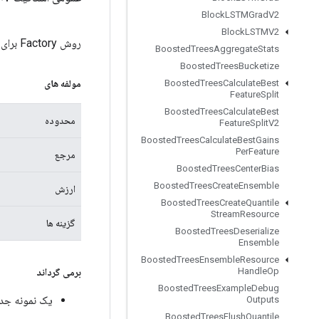
Block
LSTMGrad
V2
Block
LSTMV2
روش Factory برای ایجاد کلاسی که عملیات AssignSub جدید را بسته بندی می کند.
Boosted
Trees
Aggregate
Stats
Boosted
Trees
Bucketize
مولفه های
Boosted
Trees
Calculate
Best
Feature
Split
Boosted
Trees
Calculate
Best
محدوده
Feature
Split
V2
Boosted
Trees
Calculate
Best
Gains
Per
Feature
مرجع
Boosted
Trees
Center
Bias
Boosted
Trees
Create
Ensemble
ارزش
Boosted
Trees
Create
Quantile
Stream
Resource
گزینه ها
Boosted
Trees
Deserialize
Ensemble
Boosted
Trees
Ensemble
Resource
Handle
Op
برمی گرداند
Boosted
Trees
Example
Debug
یک نمونه جدید از b
Outputs
Boosted
Trees
Flush
Quantile