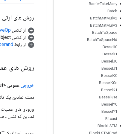
Barrier
Take
Many
Batch
روش های ارثی
Batch
Mat
Mul
V2
Batch
Mat
Mul
V3
از کلاس
tiveOp
Batch
To
Space
از کلاس java.lang.Object
Batch
To
Space
Nd
از رابط
perand
Bessel
I0
Bessel
I1
Bessel
J0
روش های عم
Bessel
J1
Bessel
K0
Bessel
K0e
خروجی
عمومی <T>
ut
Bessel
K1
دسته نمادین یک تانس
Bessel
K1e
Bessel
Y0
Bessel
Y1
نمادین که نشان دهن
Bitcast
Block
LSTM
عمومی استاتیک
T>
Block
LSTMGrad