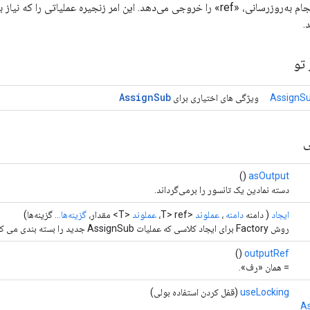
این عملیات پس از انجام به‌روزرسانی، «ref» را خروجی می‌دهد. این امر زنجیره عملیاتی 
.
تو
Assign
Sub
AssignSu
ویژگی های اختیاری برای
ی
()
asOutput
دسته نمادین یک تانسور را برمی‌گرداند.
ایجاد
( دامنه
دامنه
،
عملوند
<T> ref،
عملوند
<T> مقدار،
گزینه‌ها...
گزینه‌ها)
روش Factory برای ایجاد کلاسی که عملیات AssignSub جدید را بسته بندی می کند.
()
outputRef
= همان «رف».
useLocking
(قفل کردن استفاده بولی)
A