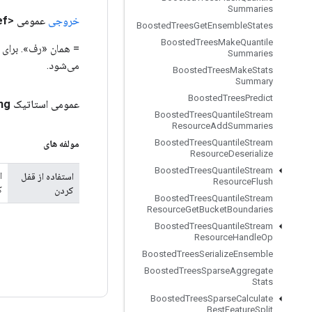
Summaries
خروجی
عمومی <T>
ef
Boosted
Trees
Get
Ensemble
States
Boosted
Trees
Make
Quantile
= همان «رف». برای ع
Summaries
می‌شود.
Boosted
Trees
Make
Stats
Summary
Boosted
Trees
Predict
عمومی استاتیک
ng
Boosted
Trees
Quantile
Stream
Resource
Add
Summaries
Boosted
Trees
Quantile
Stream
مولفه های
Resource
Deserialize
Boosted
Trees
Quantile
Stream
استفاده از قفل
Resource
Flush
ک
کردن
Boosted
Trees
Quantile
Stream
Resource
Get
Bucket
Boundaries
Boosted
Trees
Quantile
Stream
Resource
Handle
Op
Boosted
Trees
Serialize
Ensemble
Boosted
Trees
Sparse
Aggregate
Stats
Boosted
Trees
Sparse
Calculate
Best
Feature
Split