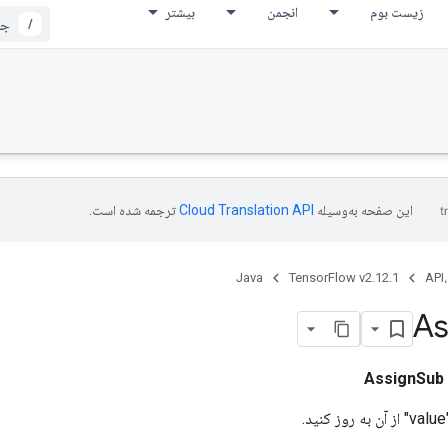
زیست بوم
انجمن
بیشتر
/
این صفحه به‌وسیله
ترجمه شده است.
Java
TensorFlow v2.12.1
API،
As
AssignSub