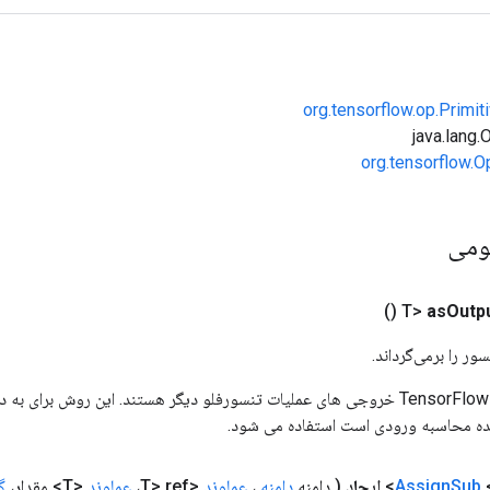
org.tensorflow.op.Primi
org.tensorflow.O
ومی
()
as
Outp
ور را برمی‌گرداند.
ورودی های عملیات TensorFlow خروجی های عملیات تنسورفلو دیگر هستند. این روش ب
ده محاسبه ورودی است استفاده می شود.
<
Sub
Assign
ایجاد
( دامنه
دامنه
،
عملوند
<T> ref،
عملوند
<T> مقدار،
گ