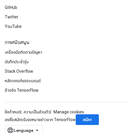
source
GitHub
Twitter
leOp
YouTube
การสนับสนุน
เครื่องมือติดตามปัญหา
บันทึกประจำรุ่น
Stack Overflow
หลักเกณฑ์ของแบรนด์
อ้างอิง TensorFlow
ข้อกำหนด
ความเป็นส่วนตัว
Manage cookies
Flush
สมัคร
ลงชื่อสมัครรับจดหมายข่าวจาก TensorFlow