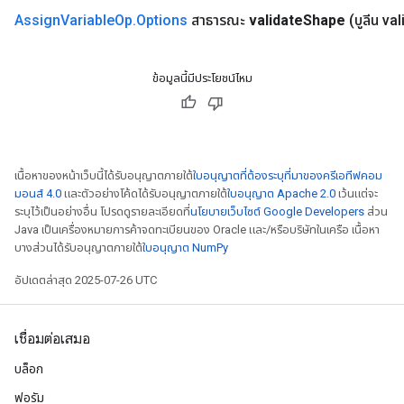
Assign
Variable
Op
.
Options
สาธารณะ
validate
Shape
(บูลีน va
ข้อมูลนี้มีประโยชน์ไหม
เนื้อหาของหน้าเว็บนี้ได้รับอนุญาตภายใต้
ใบอนุญาตที่ต้องระบุที่มาของครีเอทีฟคอม
มอนส์ 4.0
และตัวอย่างโค้ดได้รับอนุญาตภายใต้
ใบอนุญาต Apache 2.0
เว้นแต่จะ
ระบุไว้เป็นอย่างอื่น โปรดดูรายละเอียดที่
นโยบายเว็บไซต์ Google Developers
ส่วน
Java เป็นเครื่องหมายการค้าจดทะเบียนของ Oracle และ/หรือบริษัทในเครือ เนื้อหา
บางส่วนได้รับอนุญาตภายใต้
ใบอนุญาต NumPy
อัปเดตล่าสุด 2025-07-26 UTC
t
เชื่อมต่อเสมอ
บล็อก
ฟอรัม