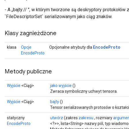
- A „bajty://
", w którym tworzone są deskryptory protokołów z
`FileDescriptorSet` serializowanym jako ciąg znaków.
Klasy zagnieżdżone
Encode
Proto
klasa
Opcje
Opcjonalne atrybuty dla
EncodeProto
Metody publiczne
Wyjście
<Ciąg>
jako wyjście
()
Zwraca symboliczny uchwyt tensora.
Wyjście
<Ciąg>
bajty
()
Tensor serializowanych protosów o kształc
statyczny
utwórz
(zakres
zakresu
, rozmiary
argume
EncodeProto
<?>>, lista<String> nazwy pól, typ wiadomoś