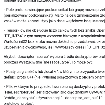
Istnieje jednak kilka szczególnych przypadków:
- Pole proto zawierające podkomunikat lub grupę można prz
(serializowany podkomunikat). Ma to na celu zmniejszenie zł
znaków może zostać użyty jako dane wejściowe innej instancj
- TensorFlow nie obsługuje liczb całkowitych bez znaku. Opera
`DT_INT64` z tym samym wzorcem bitowym z uzupełnieniem 
Wartości int32 bez znaku można dokładnie przedstawić, okreś
uzupełnienia dwójkowego, jeśli wywołujący określi `DT_INT32`
Atrybut `descriptor_source` wybiera źródło deskryptorów prot
podczas wyszukiwania `message_type`. To może być:
- Pusty ciąg znaków lub „local://”, w którym to przypadku two
definicji proto C++ (nie Pythona) połączonych z plikiem binar
- Plik, w którym to przypadku tworzone są deskryptory protoko
`FileDescriptorSet` serializowany jako ciąg znaków. UWAGA
`źródło_deskryptu`, używając opcji `--descriptor_set_out` i `
protokołu `protoc`.