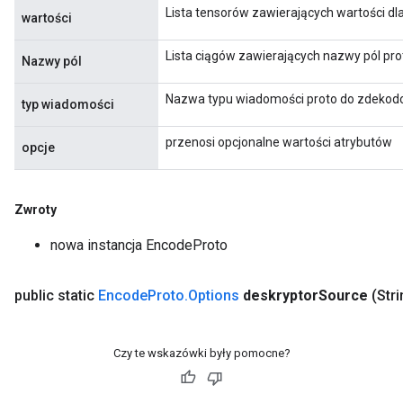
Lista tensorów zawierających wartości dl
wartości
Lista ciągów zawierających nazwy pól pro
Nazwy pól
Nazwa typu wiadomości proto do zdekod
typ wiadomości
przenosi opcjonalne wartości atrybutów
opcje
rs
Zwroty
mParameters
nowa instancja EncodeProto
rs
Parameters
public static
Encode
Proto
.
Options
deskryptor
Source
(Str
rParameters
Parameters
Czy te wskazówki były pomocne?
ters
arameters
meters