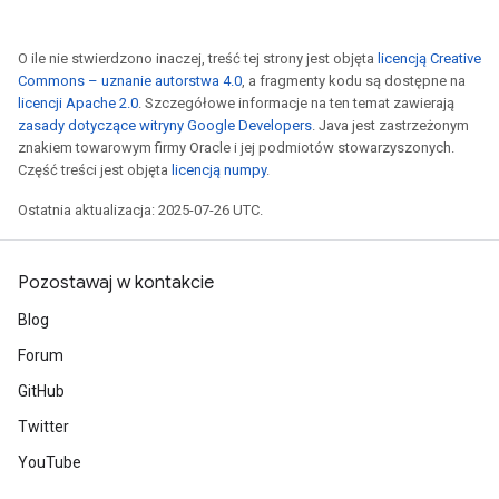
rs
tDescentParameters
O ile nie stwierdzono inaczej, treść tej strony jest objęta
licencją Creative
Commons – uznanie autorstwa 4.0
, a fragmenty kodu są dostępne na
licencji Apache 2.0
. Szczegółowe informacje na ten temat zawierają
zasady dotyczące witryny Google Developers
. Java jest zastrzeżonym
znakiem towarowym firmy Oracle i jej podmiotów stowarzyszonych.
Część treści jest objęta
licencją numpy
.
Ostatnia aktualizacja: 2025-07-26 UTC.
Pozostawaj w kontakcie
Blog
Forum
GitHub
Twitter
YouTube