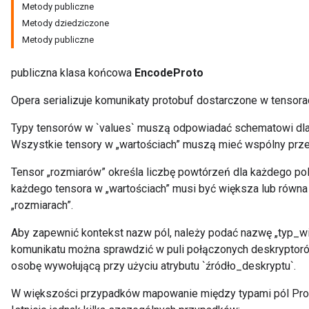
Metody publiczne
Metody dziedziczone
rBatch
Metody publiczne
publiczna klasa końcowa
EncodeProto
Batch
Opera serializuje komunikaty protobuf dostarczone w tensor
atch
Typy tensorów w `values` muszą odpowiadać schematowi dla 
Wszystkie tensory w „wartościach” muszą mieć wspólny prze
Tensor „rozmiarów” określa liczbę powtórzeń dla każdego pol
każdego tensora w „wartościach” musi być większa lub równa
„rozmiarach”.
Aby zapewnić kontekst nazw pól, należy podać nazwę „typ_w
komunikatu można sprawdzić w puli połączonych deskryptoró
osobę wywołującą przy użyciu atrybutu `źródło_deskryptu`.
W większości przypadków mapowanie między typami pól Proto