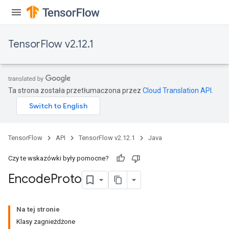
TensorFlow v2.12.1
Ta strona została przetłumaczona przez
Cloud Translation API
.
ryTensorBatch
dTensorBatch
TensorFlow
API
TensorFlow v2.12.1
Java
Czy te wskazówki były pomocne?
Encode
Proto
Na tej stronie
Klasy zagnieżdżone