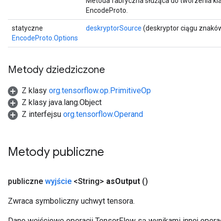
Metoda fabryczna służąca do tworzenia kl
EncodeProto.
statyczne
deskryptorSource
(deskryptor ciągu znakó
EncodeProto.Options
Metody dziedziczone
Z klasy
org.tensorflow.op.PrimitiveOp
Z klasy java.lang.Object
Z interfejsu
org.tensorflow.Operand
Metody publiczne
publiczne
wyjście
<String>
as
Output
()
Zwraca symboliczny uchwyt tensora.
Dane wejściowe operacji TensorFlow są wynikami innej operac