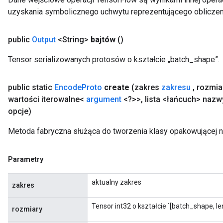
uzyskania symbolicznego uchwytu reprezentującego obliczen
public
Output
<String>
bajtów
()
Tensor serializowanych protosów o kształcie „batch_shape”.
public static
Encode
Proto
create
(zakres
zakresu
,
rozmia
wartości iterowalne<
argument
<?>>
,
lista <łańcuch> nazw
opcje)
Metoda fabryczna służąca do tworzenia klasy opakowującej 
Parametry
aktualny zakres
zakres
Tensor int32 o kształcie `[batch_shape, le
rozmiary