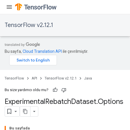
TensorFlow v2.12.1
Bu sayfa,
Cloud Translation API
ile çevrilmiştir.
TensorFlow
API
TensorFlow v2.12.1
Java
Bu size yardımcı oldu mu?
Experimental
Rebatch
Dataset
.
Options
Bu sayfada