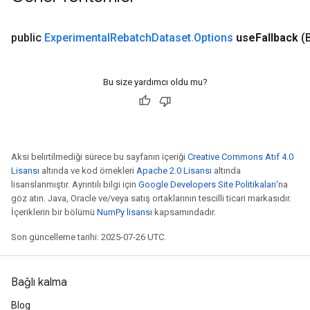
public
Experimental
Rebatch
Dataset
.
Options
use
Fallback
(
Bu size yardımcı oldu mu?
Aksi belirtilmediği sürece bu sayfanın içeriği
Creative Commons Atıf 4.0
Lisansı
altında ve kod örnekleri
Apache 2.0 Lisansı
altında
lisanslanmıştır. Ayrıntılı bilgi için
Google Developers Site Politikaları
'na
göz atın. Java, Oracle ve/veya satış ortaklarının tescilli ticari markasıdır.
İçeriklerin bir bölümü
NumPy lisansı
kapsamındadır.
Son güncelleme tarihi: 2025-07-26 UTC.
Bağlı kalma
Blog