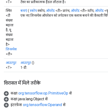
<T>
टेंसर का प्रतीकात्मक हैंडल लौटाता है।
स्थिर
बनाएं
(
स्कोप
स्कोप,
ऑपरेंड
<टी> प्रारंभ,
ऑपरेंड
<टी> स्टॉप,
ऑपरेंड
<यू
<टी
एक नए लिनस्पेस ऑपरेशन को लपेटकर एक क्लास बनाने की फ़ैक्टरी विध
संख्या
बढ़ाता
है, यू
संख्या
बढ़ाता
है>
लिनस्पेस
<टी>
आउटपुट
आउटपुट
()
<T>
1-डी.
विरासत में मिले तरीके
कक्षा
org.tensorflow.op.PrimitiveOp
से
कक्षा java.lang.Object से
इंटरफ़ेस
org.tensorflow.Operand
से