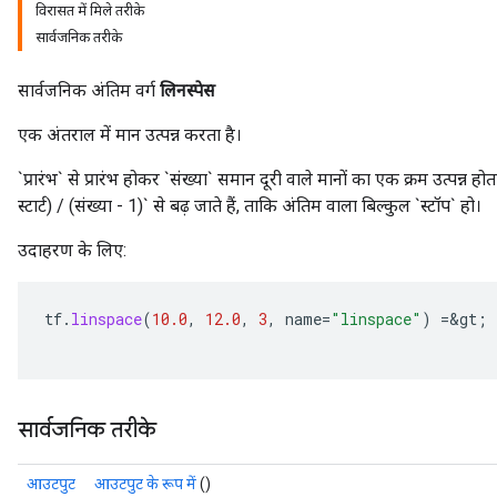
विरासत में मिले तरीके
सार्वजनिक तरीके
सार्वजनिक अंतिम वर्ग
लिनस्पेस
rs
एक अंतराल में मान उत्पन्न करता है।
mParameters
rs
`प्रारंभ` से प्रारंभ होकर `संख्या` समान दूरी वाले मानों का एक क्रम उत्पन्न होत
Parameters
स्टार्ट) / (संख्या - 1)` से बढ़ जाते हैं, ताकि अंतिम वाला बिल्कुल `स्टॉप` हो।
उदाहरण के लिए:
rParameters
Parameters
ters
tf
.
linspace
(
10.0
,
12.0
,
3
,
name
=
"linspace"
)
=
&
gt
;
arameters
meters
rs
tDescentParameters
सार्वजनिक तरीके
आउटपुट
आउटपुट के रूप में
()