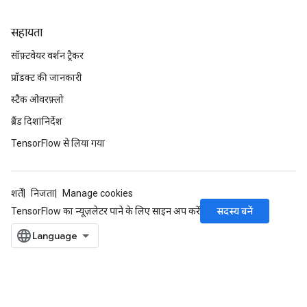
सहायता
सॉफ़्टवेयर वर्शन ट्रैकर
प्रॉडक्ट की जानकारी
स्टैक ओवरफ़्लो
ize
ब्रैंड दिशानिर्देश
TensorFlow से लिया गया
शर्तें
निजता
Manage cookies
Requantize
सदस्य बनें
TensorFlow का न्यूज़लेटर पाने के लिए साइन अप करें
ize
AndReluAndRequantize
u
uAndRequantize