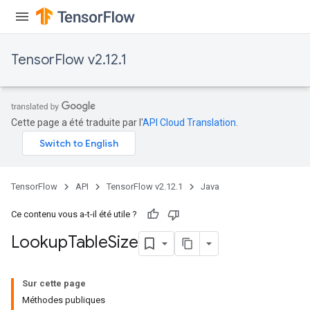
rs
Parameters
TensorFlow v2.12.1
rParameters
Parameters
ters
arameters
Cette page a été traduite par l'
API Cloud Translation
.
meters
rs
tDescentParameters
TensorFlow
API
TensorFlow v2.12.1
Java
Ce contenu vous a-t-il été utile ?
Lookup
Table
Size
Sur cette page
Méthodes publiques