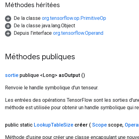
Méthodes héritées
De la classe
org.tensorflow.op.PrimitiveOp
De la classe java.lang.Object
Depuis l'interface
org.tensorflow.Operand
Méthodes publiques
sortie
publique <Long>
as
Output
()
Renvoie le handle symbolique d'un tenseur.
Les entrées des opérations TensorFlow sont les sorties d'une
méthode est utilisée pour obtenir un handle symbolique qui rep
public static
Lookup
Table
Size
créer
(
Scope
scope
,
Opera
Méthode d'usine pour créer une classe encapsulant une nouve