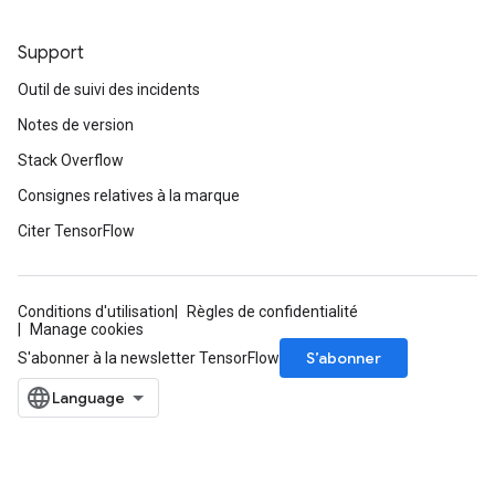
ize
Support
Outil de suivi des incidents
Notes de version
Stack Overflow
Requantize
Consignes relatives à la marque
ize
AndReluAndRequantize
Citer TensorFlow
u
uAndRequantize
Conditions d'utilisation
Règles de confidentialité
Manage cookies
S’abonner
S'abonner à la newsletter TensorFlow
AndRelu
AndReluAndRequantize
ize
Requantize