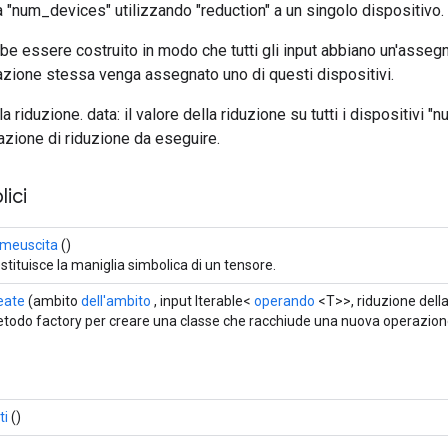
a "num_devices" utilizzando "reduction" a un singolo dispositivo.
bbe essere costruito in modo che tutti gli input abbiano un'asseg
razione stessa venga assegnato uno di questi dispositivi.
r la riduzione. data: il valore della riduzione su tutti i dispositivi 
razione di riduzione da eseguire.
ici
meuscita
()
stituisce la maniglia simbolica di un tensore.
eate
(ambito
dell'ambito
, input Iterable<
operando
<T>>, riduzione della
todo factory per creare una classe che racchiude una nuova operazio
ti
()