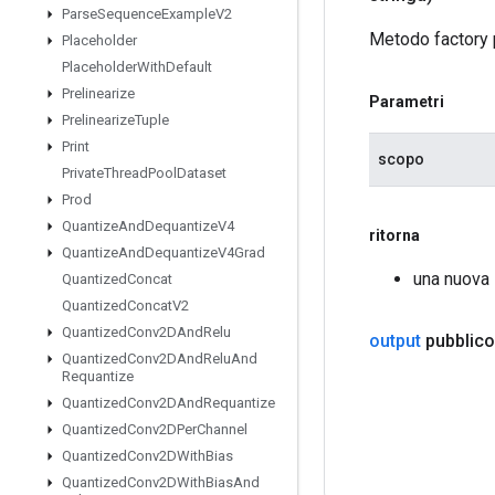
Parse
Sequence
Example
V2
Metodo factory 
Placeholder
Placeholder
With
Default
Prelinearize
Parametri
Prelinearize
Tuple
Print
scopo
Private
Thread
Pool
Dataset
Prod
Quantize
And
Dequantize
V4
ritorna
Quantize
And
Dequantize
V4Grad
una nuova 
Quantized
Concat
Quantized
Concat
V2
Quantized
Conv2DAnd
Relu
output
pubblico
Quantized
Conv2DAnd
Relu
And
Requantize
Quantized
Conv2DAnd
Requantize
Quantized
Conv2DPer
Channel
Quantized
Conv2DWith
Bias
Quantized
Conv2DWith
Bias
And