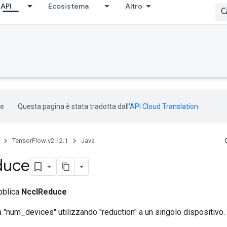
API
Ecosistema
Altro
Questa pagina è stata tradotta dall'
API Cloud Translation
.
TensorFlow v2.12.1
Java
duce
bblica
NcclReduce
a "num_devices" utilizzando "reduction" a un singolo dispositivo.