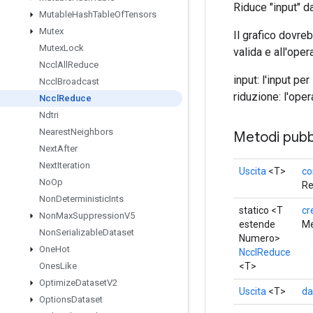
Riduce "input" d
Mutable
Hash
Table
Of
Tensors
Mutex
Il grafico dovre
Mutex
Lock
valida e all'ope
Nccl
All
Reduce
input: l'input pe
Nccl
Broadcast
riduzione: l'ope
Nccl
Reduce
Ndtri
Nearest
Neighbors
Metodi pubbl
Next
After
Next
Iteration
Uscita
<T>
co
No
Op
Re
Non
Deterministic
Ints
statico <T
cr
Non
Max
Suppression
V5
estende
Me
Non
Serializable
Dataset
Numero>
One
Hot
NcclReduce
<T>
Ones
Like
Optimize
Dataset
V2
Uscita
<T>
da
Options
Dataset