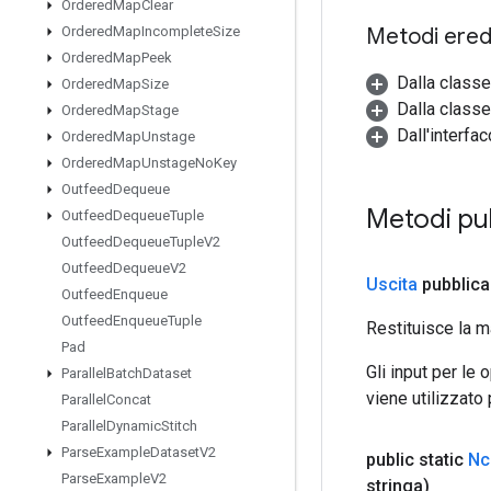
Ordered
Map
Clear
Metodi eredi
Ordered
Map
Incomplete
Size
Ordered
Map
Peek
Dalla class
Ordered
Map
Size
Dalla classe
Ordered
Map
Stage
Dall'interfa
Ordered
Map
Unstage
Ordered
Map
Unstage
No
Key
Outfeed
Dequeue
Metodi pu
Outfeed
Dequeue
Tuple
Outfeed
Dequeue
Tuple
V2
Outfeed
Dequeue
V2
Uscita
pubblica
Outfeed
Enqueue
Outfeed
Enqueue
Tuple
Restituisce la m
Pad
Gli input per le
Parallel
Batch
Dataset
viene utilizzato
Parallel
Concat
Parallel
Dynamic
Stitch
Parse
Example
Dataset
V2
public static
Nc
Parse
Example
V2
stringa)