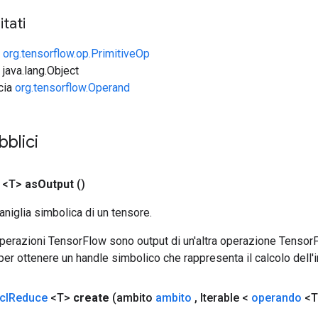
tati
e
org.tensorflow.op.PrimitiveOp
 java.lang.Object
ccia
org.tensorflow.Operand
bblici
 <T>
as
Output
()
aniglia simbolica di un tensore.
 operazioni TensorFlow sono output di un'altra operazione Tenso
 per ottenere un handle simbolico che rappresenta il calcolo dell'i
cl
Reduce
<T>
create
(ambito
ambito
,
Iterable <
operando
<T