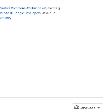
Creative Commons Attribution 4.0
, mentre gli
el sito di Google Developers
. Java è un
za NumPy
.