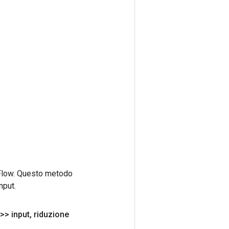
rFlow. Questo metodo
nput.
>> input
,
riduzione