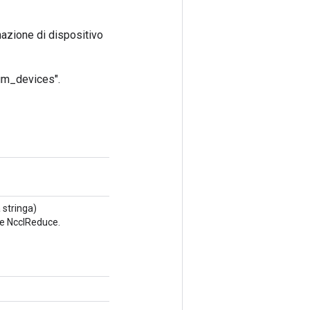
nazione di dispositivo
"num_devices".
 stringa)
ne NcclReduce.