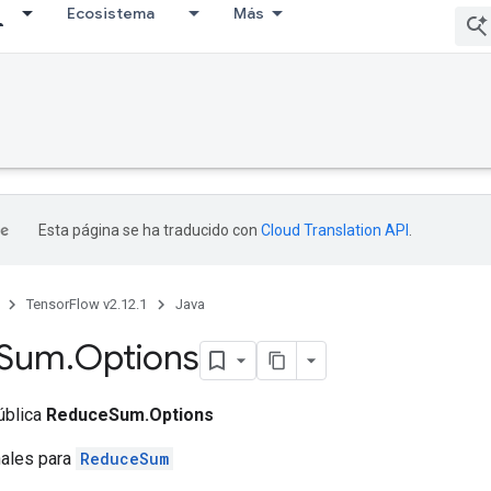
Ecosistema
Más
Esta página se ha traducido con
Cloud Translation API
.
TensorFlow v2.12.1
Java
Sum
.
Options
ública
ReduceSum.Options
nales para
ReduceSum