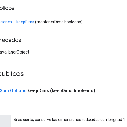
licos
ciones
keepDims
(mantenerDims booleano)
redados
java.lang.Object
públicos
Sum
.
Options
keep
Dims
(keep
Dims booleano)
Si es cierto, conserve las dimensiones reducidas con longitud 1.