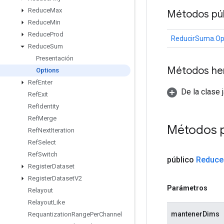
Reduce
Max
Métodos púb
Reduce
Min
Reduce
Prod
ReducirSuma.Op
Reduce
Sum
Presentación
Métodos he
Options
Ref
Enter
De la clase 
Ref
Exit
Ref
Identity
Ref
Merge
Métodos 
Ref
Next
Iteration
Ref
Select
Ref
Switch
público
Reduce
Register
Dataset
Register
Dataset
V2
Parámetros
Relayout
Relayout
Like
mantenerDims
Requantization
Range
Per
Channel