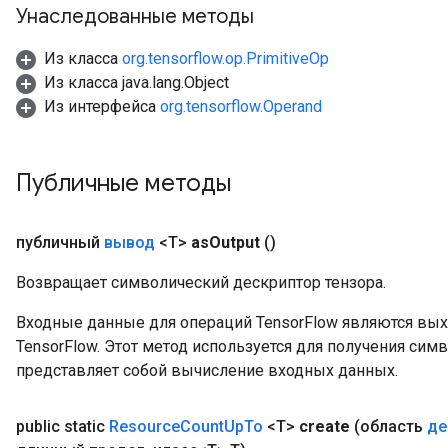
Унаследованные методы
rs
eters
Из класса
org.tensorflow.op.PrimitiveOp
ntumParameters
Из класса java.lang.Object
ters
Из интерфейса
org.tensorflow.Operand
ropParameters
s
atorParameters
Публичные методы
ghtParameters
meters
adParameters
публичный
вывод
<T>
as
Output
()
rameters
Возвращает символический дескриптор тензора.
eters
ientDescentParameters
Входные данные для операций TensorFlow являются вы
TensorFlow. Этот метод используется для получения сим
представляет собой вычисление входных данных.
public static
Resource
Count
Up
To
<T>
create
(область
де