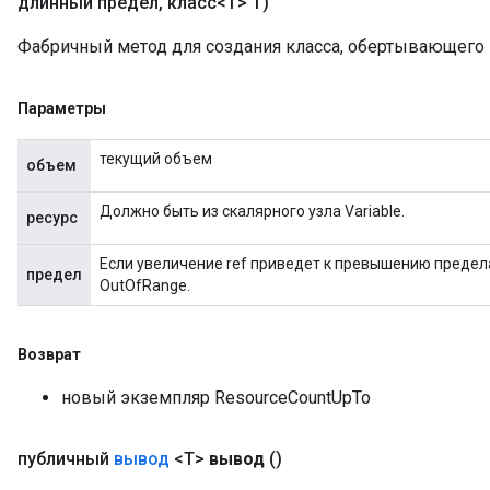
длинный предел
,
класс<T> T)
Фабричный метод для создания класса, обертывающего
Параметры
текущий объем
объем
Должно быть из скалярного узла Variable.
ресурс
Если увеличение ref приведет к превышению предела
предел
OutOfRange.
Возврат
новый экземпляр ResourceCountUpTo
публичный
вывод
<T>
вывод
()