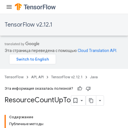
TensorFlow v2.12.1
Эта страница переведена с помощью
Cloud Translation API
.
TensorFlow
API, API
TensorFlow v2.12.1
Java
Эта информация оказалась полезной?
Resource
Count
Up
To
Содержание
Публичные методы