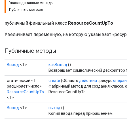
Унаследованные методы
Публичные методы
публичный финальный класс
ResourceCountUpTo
Увеличивает переменную, на которую указывает «ресурс»
Публичные методы
Выход
<Т>
какВывод
()
Возвращает символический дескриптор т
статический <T
create
(Область
действия
, ресурс
операн
расширяет число>
Фабричный метод для создания класса,
ResourceCountUpTo
ResourceCountUpTo.
<T>
Выход
<Т>
выход
()
m
Копия ввода перед приращением.