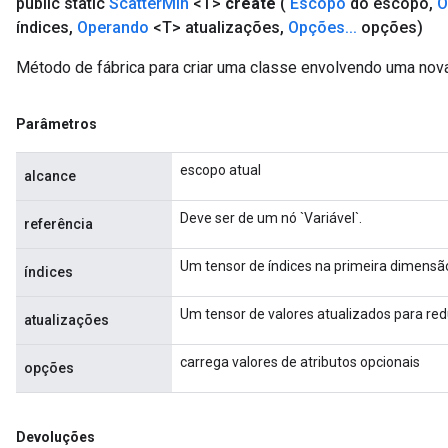
public static
Scatter
Min
<T>
create
(
Escopo
do escopo
,
O
índices
,
Operando
<T> atualizações
,
Opções
.
.
.
opções)
Método de fábrica para criar uma classe envolvendo uma nov
Parâmetros
escopo atual
alcance
Deve ser de um nó `Variável`.
referência
Um tensor de índices na primeira dimensão 
índices
Um tensor de valores atualizados para redu
atualizações
carrega valores de atributos opcionais
opções
Devoluções