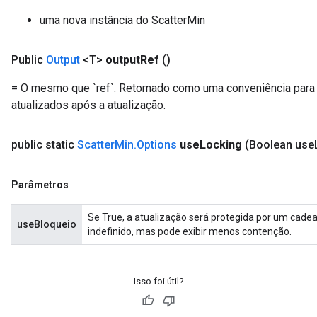
x
uma nova instância do ScatterMin
Public
Output
<T>
output
Ref
()
= O mesmo que `ref`. Retornado como uma conveniência para
atualizados após a atualização.
public static
Scatter
Min
.
Options
use
Locking
(Boolean use
Parâmetros
Se True, a atualização será protegida por um cade
useBloqueio
indefinido, mas pode exibir menos contenção.
Isso foi útil?