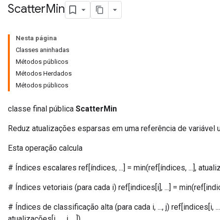
Scatter
Min
Nesta página
Classes aninhadas
Métodos públicos
Métodos Herdados
Métodos públicos
classe final pública
ScatterMin
Reduz atualizações esparsas em uma referência de variável u
Esta operação calcula
# Índices escalares ref[índices, ...] = min(ref[índices, ...], atualiz
# Índices vetoriais (para cada i) ref[indices[i], ...] = min(ref[indices[
# Índices de classificação alta (para cada i, ..., j) ref[indices[i, ..., j], 
atualizações[i, ..., j, ...])