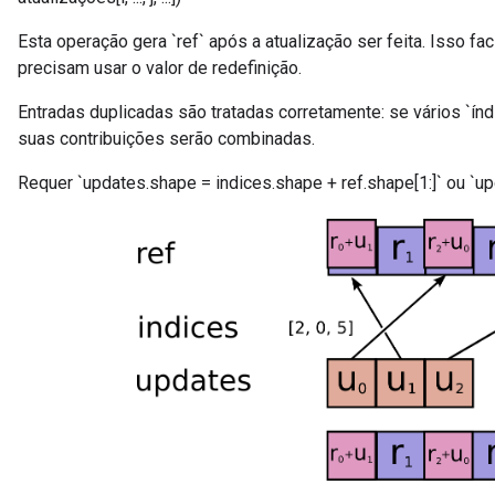
Esta operação gera `ref` após a atualização ser feita. Isso f
precisam usar o valor de redefinição.
Entradas duplicadas são tratadas corretamente: se vários `ín
suas contribuições serão combinadas.
Requer `updates.shape = indices.shape + ref.shape[1:]` ou `upd