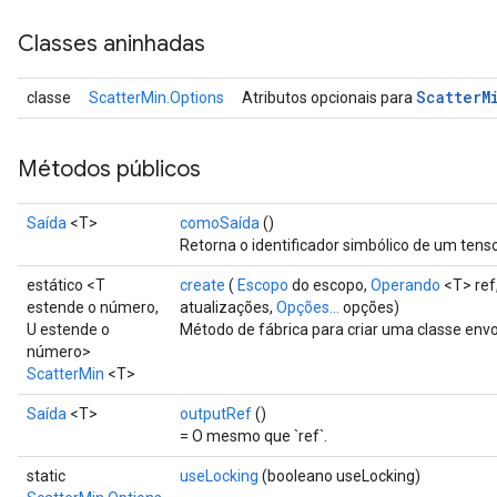
Classes aninhadas
Scatter
M
classe
ScatterMin.Options
Atributos opcionais para
Métodos públicos
Saída
<T>
comoSaída
()
Retorna o identificador simbólico de um tenso
estático <T
create
(
Escopo
do escopo,
Operando
<T> ref
estende o número,
atualizações,
Opções...
opções)
U estende o
Método de fábrica para criar uma classe en
número>
ScatterMin
<T>
Saída
<T>
outputRef
()
= O mesmo que `ref`.
static
useLocking
(booleano useLocking)