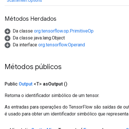
ScatterMin.Options
Métodos Herdados
Da classe
org.tensorflow.op.PrimitiveOp
Da classe java.lang.Object
Da interface
org.tensorflow.Operand
Métodos públicos
Public
Output
<T>
as
Output
()
Retorna o identificador simbólico de um tensor.
As entradas para operações do TensorFlow são saídas de ou
é usado para obter um identificador simbólico que representa 