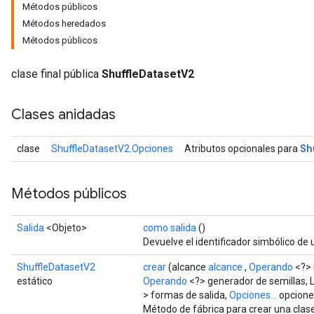
Métodos públicos
Métodos heredados
Métodos públicos
clase final pública
ShuffleDatasetV2
Clases anidadas
Sh
clase
ShuffleDatasetV2.Opciones
Atributos opcionales para
Métodos públicos
Salida
<Objeto>
como salida
()
Devuelve el identificador simbólico de 
ShuffleDatasetV2
crear
(alcance
alcance
,
Operando
<?> 
estático
Operando
<?> generador de semillas, L
> formas de salida,
Opciones...
opcione
Método de fábrica para crear una cla