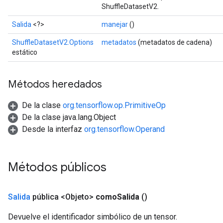
ShuffleDatasetV2.
Salida
<?>
manejar
()
ShuffleDatasetV2.Options
metadatos
(metadatos de cadena)
estático
Métodos heredados
De la clase
org.tensorflow.op.PrimitiveOp
De la clase java.lang.Object
Desde la interfaz
org.tensorflow.Operand
Métodos públicos
Salida
pública <Objeto>
como
Salida
()
Devuelve el identificador simbólico de un tensor.