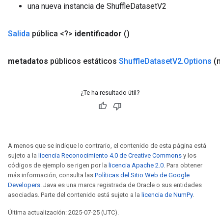
una nueva instancia de ShuffleDatasetV2
Salida
pública <?>
identificador
()
metadatos
públicos estáticos
Shuffle
Dataset
V2
.
Options
(
¿Te ha resultado útil?
A menos que se indique lo contrario, el contenido de esta página está
sujeto a la
licencia Reconocimiento 4.0 de Creative Commons
y los
x
códigos de ejemplo se rigen por la
licencia Apache 2.0
. Para obtener
más información, consulta las
Políticas del Sitio Web de Google
Developers
. Java es una marca registrada de Oracle o sus entidades
asociadas. Parte del contenido está sujeto a la
licencia de NumPy
.
Última actualización: 2025-07-25 (UTC).