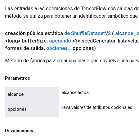
Las entradas a las operaciones de TensorFlow son salidas de
método se utiliza para obtener un identificador simbólico que 
creación
pública estática
de Shuffle
Dataset
V2
(
alcance
,
<long> buffer
Size
,
operando
<?> seed
Generator
,
lista<cla
formas de salida
,
opciones
.
.
.
opciones)
Método de fábrica para crear una clase que envuelve una nue
Parámetros
alcance actual
alcance
lleva valores de atributos opcionales
opciones
Devoluciones