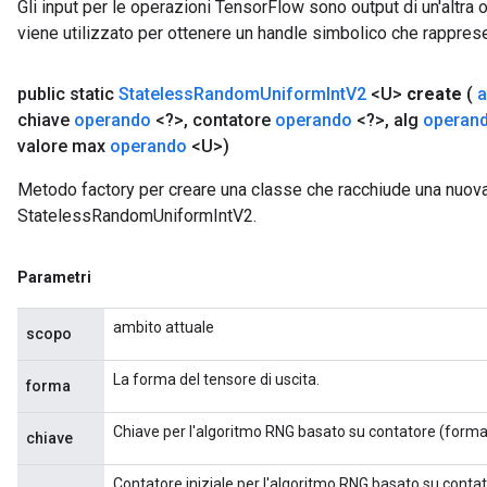
Gli input per le operazioni TensorFlow sono output di un'alt
viene utilizzato per ottenere un handle simbolico che rappresent
public static
Stateless
Random
Uniform
Int
V2
<U>
create
(
a
chiave
operando
<?>
,
contatore
operando
<?>
,
alg
operan
valore max
operando
<U>)
Metodo factory per creare una classe che racchiude una nuov
StatelessRandomUniformIntV2.
Parametri
ambito attuale
scopo
La forma del tensore di uscita.
forma
Chiave per l'algoritmo RNG basato su contatore (forma 
chiave
Contatore iniziale per l'algoritmo RNG basato su conta