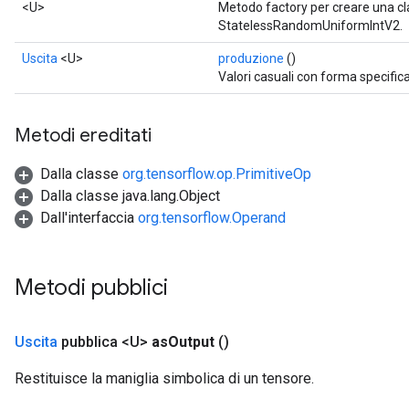
<U>
Metodo factory per creare una c
StatelessRandomUniformIntV2.
Uscita
<U>
produzione
()
Valori casuali con forma specifica
Metodi ereditati
Dalla classe
org.tensorflow.op.PrimitiveOp
Dalla classe java.lang.Object
Dall'interfaccia
org.tensorflow.Operand
Metodi pubblici
Uscita
pubblica <U>
as
Output
()
Restituisce la maniglia simbolica di un tensore.