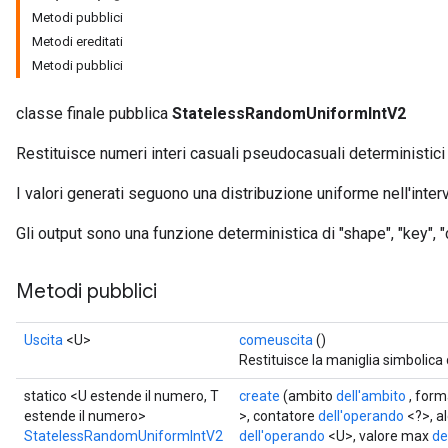
Metodi pubblici
Metodi ereditati
x
Metodi pubblici
classe finale pubblica
StatelessRandomUniformIntV2
Restituisce numeri interi casuali pseudocasuali deterministici
I valori generati seguono una distribuzione uniforme nell'interv
Gli output sono una funzione deterministica di "shape", "key", "c
Metodi pubblici
Uscita
<U>
comeuscita
()
Restituisce la maniglia simbolica 
statico <U estende il numero, T
create
(ambito
dell'ambito
, for
estende il numero>
>, contatore
dell'operando
<?>, a
StatelessRandomUniformIntV2
dell'operando
<U>, valore max
de