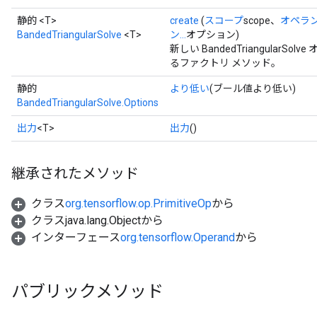
静的 <T>
create
(
スコープ
scope、
オペラ
BandedTriangularSolve
<T>
ン...
オプション)
新しい BandedTriangular
るファクトリ メソッド。
静的
より低い
(ブール値より低い)
BandedTriangularSolve.Options
出力
<T>
出力
()
継承されたメソッド
t
クラス
org.tensorflow.op.PrimitiveOp
から
クラスjava.lang.Objectから
インターフェース
org.tensorflow.Operand
から
パブリックメソッド
source