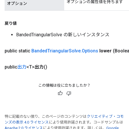
オプションの属性値を持ちます
オプション
ureSplit
戻り値
BandedTriangularSolve の新しいインスタンス
public static
Banded
Triangular
Solve
.
Options
lower
(Boolea
public
出力
<T>
出力
()
この情報は役に立ちましたか？
特に記載のない限り、このページのコンテンツは
クリエイティブ・コモ
ンズの表示 4.0 ライセンス
により使用許諾されます。コードサンプルは
Apache 2.0 ライセンス
により使用許諾されます。詳しくは、
Google