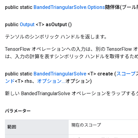
public static
Banded
Triangular
Solve
.
Options
随伴体
(ブール
leOp
public
Output
<T>
as
Output
()
テンソルのシンボリック ハンドルを返します。
TensorFlow オペレーションへの入力は、別の TensorF
は、入力の計算を表すシンボリック ハンドルを取得するた
public static
Banded
Triangular
Solve
<T>
create
(
スコープ
ンド
<T> rhs、
オプション
.
.
.
オプション)
新しい BandedTriangularSolve オペレーションを
Flush
パラメーター
現在のスコープ
範囲
eHandleOp