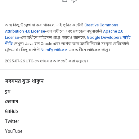
অন্য কিছু উল্লেখ না করা থাকলে, এই পৃষ্ঠার কন্টেন্ট
Creative Commons
Attribution 4.0 License
-এর অধীনে এবং কোডের নমুনাগুলি
Apache 2.0
Flush
License
-এর অধীনে লাইসেন্স প্রাপ্ত। আরও জানতে,
Google Developers সাইট
নীতি
দেখুন। Java হল Oracle এবং/অথবা তার অ্যাফিলিয়েট সংস্থার রেজিস্টার্ড
ট্রেডমার্ক। কিছু কন্টেন্ট
NumPy লাইসেন্স
-এর অধীনে লাইসেন্স প্রাপ্ত।
eHandleOp
2025-07-26 UTC-তে শেষবার আপডেট করা হয়েছে।
সবসময় যুক্ত থাকুন
ureSplit
ব্লগ
ফোরাম
GitHub
Twitter
YouTube