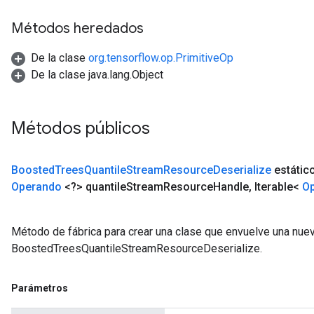
Métodos heredados
De la clase
org.tensorflow.op.PrimitiveOp
De la clase java.lang.Object
Métodos públicos
Boosted
Trees
Quantile
Stream
Resource
Deserialize
estático
Operando
<?> quantile
Stream
Resource
Handle
,
Iterable<
O
Método de fábrica para crear una clase que envuelve una nue
BoostedTreesQuantileStreamResourceDeserialize.
Parámetros