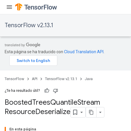
TensorFlow v2.13.1
source
leOp
Esta página se ha traducido con
Cloud Translation API
.
TensorFlow
API
TensorFlow v2.13.1
Java
¿Te ha resultado útil?
Boosted
Trees
Quantile
Stream
Resource
Deserialize
En esta página