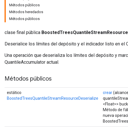
Métodos públicos
Flush
Métodos heredados
Métodos públicos
eHandleOp
clase final pública
BoostedTreesQuantileStreamResource
Deserialice los límites del depósito y el indicador listo en el
ureSplit
Una operación que deserializa los límites del depósito y marca
QuantileAccumulator actual.
Métodos públicos
estático
crear
(alcanc
BoostedTreesQuantileStreamResourceDeserialize
quantileStre
<Float>> buc
Método de fáb
nueva operac
BoostedTrees