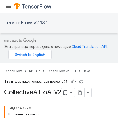
TensorFlow v2.13.1
Эта страница переведена с помощью
Cloud Translation API
.
TensorFlow
API, API
TensorFlow v2.13.1
Java
Эта информация оказалась полезной?
Collective
All
To
All
V2
Содержание
Вложенные классы