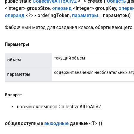
public static
Collective
All
To
All
V2
<T>
create
(
Область
де
<Integer> group
Size
,
операнд
<Integer> group
Key
,
опера
операнд
<?>> ordering
Token
,
параметры
.
.
.
параметры)
Фабричный метод для создания класса, обертывающего н
Параметры
текущий объем
объем
содержит значения необязательных ат
параметры
Возврат
новый экземпляр CollectiveAllToAllV2
общедоступные
выходные
данные
<T>
()