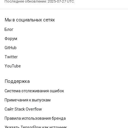
Последнее обновление: 2025-07-27 UTC.
rBatch
Мы в социальных сетях
Batch
Блог
Форум
atch
GitHub
Twitter
YouTube
Поддержка
Система отслеживания ошибок
Примечания к выпускам
Сайт Stack Overflow
Правила использования бренда
Указать TensorFlow как источник