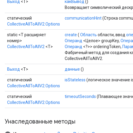
Выход
<Т>
какВывод
()
Возвращает символический дескр
статический
communicationHint
(Строка commun
CollectiveAllToAllV2.Options
static <T расширяет
create
(
Область
области, ввод
оп
номер>
Операнд
<Целое> groupKey,
Опер
CollectiveAllToAllV2
<T>
Операнд
<?>> orderingToken,
Парам
Фабричный метод для создания к
CollectiveAllToAllV2.
Выход
<Т>
данные
()
статический
isStateless
(логическое значение is
CollectiveAllToAllV2.Options
статический
timeoutSeconds
(Плавающее значе
CollectiveAllToAllV2.Options
Унаследованные методы