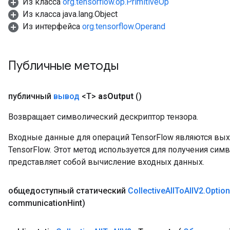
Из класса
org.tensorflow.op.PrimitiveOp
Из класса java.lang.Object
Из интерфейса
org.tensorflow.Operand
Публичные методы
публичный
вывод
<T>
as
Output
()
Возвращает символический дескриптор тензора.
Входные данные для операций TensorFlow являются вы
TensorFlow. Этот метод используется для получения сим
представляет собой вычисление входных данных.
общедоступный статический
Collective
All
To
All
V2
.
Optio
communication
Hint)