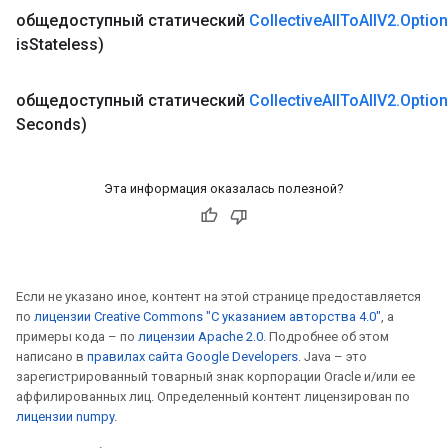
общедоступный статический
Collective
All
To
All
V2
.
Optio
is
Stateless)
общедоступный статический
Collective
All
To
All
V2
.
Optio
Seconds)
Эта информация оказалась полезной?
ryTensorBatch
dTensorBatch
Если не указано иное, контент на этой странице предоставляется
по
лицензии Creative Commons "С указанием авторства 4.0"
, а
примеры кода – по
лицензии Apache 2.0
. Подробнее об этом
написано в
правилах сайта Google Developers
. Java – это
зарегистрированный товарный знак корпорации Oracle и/или ее
аффилированных лиц. Определенный контент лицензирован по
лицензии numpy
.