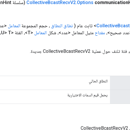
communication
Options
.
V2
Recv
Bcast
Collective
(سلسلة communication
Hint)
Bcast
Collective
(
نطاق النطاق
، حجم المجموعة
المعامل
<عدد
 <عدد صحيح>،
مفتاح
مثيل المعامل <عدد>، شكل
المعامل
<T>، الفئة <U> T،
ل عملية CollectiveBcastRecvV2 جديدة.
النطاق الحالي
يحمل قيم السمات الاختيارية
Co