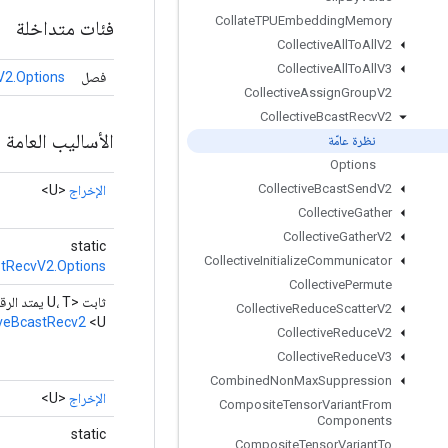
Collate
TPUEmbedding
Memory
فئات متداخلة
Collective
All
To
All
V2
Collective
All
To
All
V3
فصل
V2.Options
Collective
Assign
Group
V2
Collective
Bcast
Recv
V2
الأساليب العامة
نظرة عامّة
Options
Collective
Bcast
Send
V2
الإخراج
<U>
Collective
Gather
Collective
Gather
V2
static
Collective
Initialize
Communicator
stRecvV2.Options
Collective
Permute
ثابت <U، T يمتد الرقم>
Collective
Reduce
Scatter
V2
iveBcastRecv2
<U>
Collective
Reduce
V2
Collective
Reduce
V3
Combined
Non
Max
Suppression
الإخراج
<U>
Composite
Tensor
Variant
From
Components
static
Composite
Tensor
Variant
To