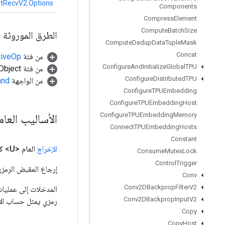
stRecvV2.Options
Components
Compress
Element
Compute
Batch
Size
الطرق الموروثة
Compute
Dedup
Data
Tuple
Mask
Concat
من فئة
tiveOp
Configure
And
Initialize
Global
TPU
من فئة java.lang.Object
Configure
Distributed
TPU
من الواجهة
and
Configure
TPUEmbedding
Configure
TPUEmbedding
Host
Configure
TPUEmbedding
Memory
الأساليب العا
Connect
TPUEmbedding
Hosts
Constant
الإخراج
العام <U>
ك
Consume
Mutex
Lock
Control
Trigger
إرجاع المقبض الرمزي
Conv
Conv2DBackprop
Filter
V2
Conv2DBackprop
Input
V2
رمزي يمثل حساب الإ
Copy
Copy
Host