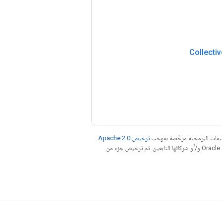
Collectiv
عليمات البرمجية مرخّصة بموجب
ترخيص Apache 2.0‏
.
. إنّ Java هي علامة تجارية مسجَّلة لشركة Oracle و/أو شركائها التابعين. تم ترخيص جزء من