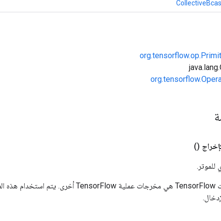
CollectiveBca
org.tensorflow.op.Primi
org.tensorflow.Oper
مة
إخراج
()
 للموتر.
المدخلات إلى عمليات TensorFlow هي مخرجات عملية rFlow
دخال.