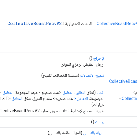
Collective
Bcast
Recv
V2
CollectiveBcastRecv
السمات الاختيارية لـ
كإخراج
()
إرجاع المقبض الرمزي للموتر.
تلميح الاتصالات
(سلسلة الاتصالات تلميح)
CollectiveBca
إنشاء
(نطاق
النطاق
،
المعامل
<عدد صحيح> حجم المجموعة،
المعامل
<ع
Collect
المجموعة،
المعامل <
عدد صحيح> مفتاح المثيل، شكل
المعامل
<T>، الفئة <U> T،
خيارات)
طريقة المصنع لإنشاء فئة تلتف حول عملية CollectiveBcastRecvV2 جديدة.
بيانات
()
المهلة بالثواني
(المهلة العائمة بالثواني)