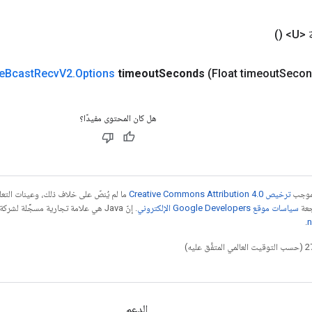
<U>
()
e
Bcast
Recv
V2
.
Options
timeout
Seconds
(Float timeout
Secon
هل كان المحتوى مفيدًا؟
بموجب
ترخيص Creative Commons Attribution 4.0‏
ما لم يُنصّ على خلاف ذلك، وعينات الت
جعة
سياسات موقع Google Developers الإلكتروني
.
n
الدعم