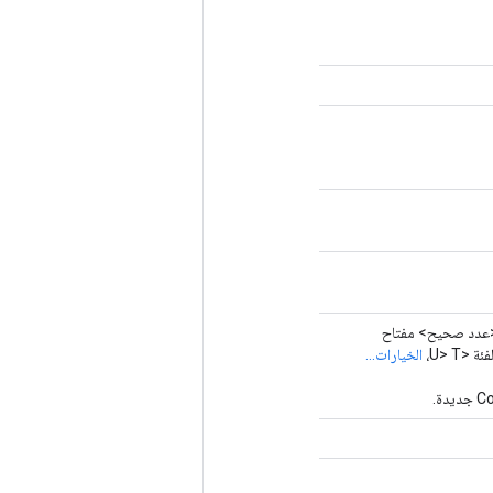
دد صحيح> مفتاح
الخيارات...