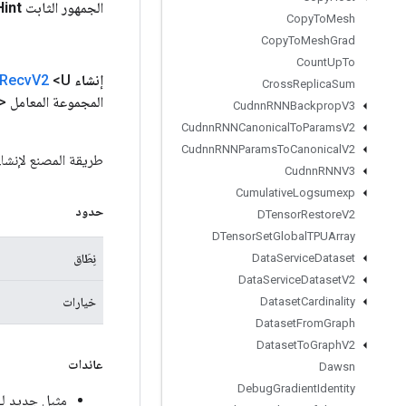
الجمهور الثابت
Hint
Copy
To
Mesh
Copy
To
Mesh
Grad
Count
Up
To
إنشاء
<U> ثابت عام
V2
Recv
Cross
Replica
Sum
المجموعة المعامل
Cudnn
RNNBackprop
V3
Cudnn
RNNCanonical
To
Params
V2
Cudnn
RNNParams
To
Canonical
V2
طريقة المصنع لإنشاء فئة تلتف حو
Cudnn
RNNV3
Cumulative
Logsumexp
حدود
DTensor
Restore
V2
DTensor
Set
Global
TPUArray
نِطَاق
Data
Service
Dataset
Data
Service
Dataset
V2
خيارات
Dataset
Cardinality
Dataset
From
Graph
Dataset
To
Graph
V2
عائدات
Dawsn
Debug
Gradient
Identity
مثيل جديد لـ llectiveBcastRecvV2