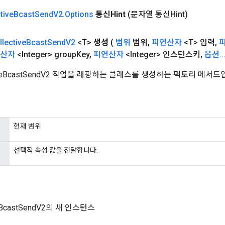
tive
Bcast
Send
V2
.
Options
통신Hint
(문자열 통신Hint)
llective
Bcast
Send
V2
<T>
생성
(
범위
범위
,
피연산자
<T> 입력
,
산자
<Integer> group
Key
,
피연산자
<Integer> 인스턴스키
,
옵션
.
.
tiveBcastSendV2 작업을 래핑하는 클래스를 생성하는 팩토리 메서드
현재 범위
선택적 속성 값을 전달합니다.
veBcastSendV2의 새 인스턴스