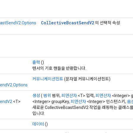
Collective
Bcast
Send
V2
castSendV2.Options
의 선택적 속성
출력
()
텐서의 기호 핸들을 반환합니다.
커뮤니케이션힌트
(문자열 커뮤니케이션힌트)
SendV2.Options
생성
(
범위
범위,
피연산자
<T> 입력,
피연산자
<Integer> 
SendV2
<T>
<Integer> groupKey,
피연산자
<Integer> 인스턴스키,
옵션
새로운 CollectiveBcastSendV2 작업을 래핑하는 클
입니다.
데이터
()