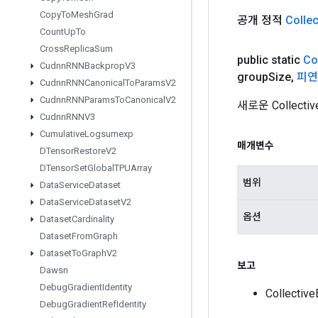
Copy
To
Mesh
Grad
공개 정적
Collec
Count
Up
To
Cross
Replica
Sum
public static
Co
Cudnn
RNNBackprop
V3
group
Size
,
피연
Cudnn
RNNCanonical
To
Params
V2
Cudnn
RNNParams
To
Canonical
V2
새로운 Collec
Cudnn
RNNV3
Cumulative
Logsumexp
매개변수
DTensor
Restore
V2
DTensor
Set
Global
TPUArray
범위
Data
Service
Dataset
Data
Service
Dataset
V2
옵션
Dataset
Cardinality
Dataset
From
Graph
Dataset
To
Graph
V2
보고
Dawsn
Debug
Gradient
Identity
Collecti
Debug
Gradient
Ref
Identity