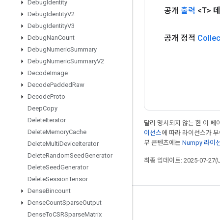
Debug
Identity
공개
출력
<T>
Debug
Identity
V2
Debug
Identity
V3
공개 정적
Collec
Debug
Nan
Count
Debug
Numeric
Summary
Debug
Numeric
Summary
V2
Decode
Image
Decode
Padded
Raw
Decode
Proto
Deep
Copy
Delete
Iterator
달리 명시되지 않는 한 이 
Delete
Memory
Cache
이선스
에 따라 라이선스가 
부 콘텐츠에는
Numpy 라이
Delete
Multi
Device
Iterator
Delete
Random
Seed
Generator
최종 업데이트: 2025-07-27(
Delete
Seed
Generator
Delete
Session
Tensor
Dense
Bincount
Dense
Count
Sparse
Output
최신 소식 확인하기
Dense
To
CSRSparse
Matrix