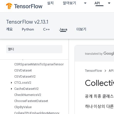
설치
알아보기
API
BoostedTreesSparseCalculateBestFeatureSplit
BoostedTreesTrainingPredict
BoostedTreesUpdateEnsemble
TensorFlow v2.13.1
BoostedTreesUpdateEnsembleV2
BroadcastDynamicShape
개요
Python
C++
Java
더보기
BroadcastGradientArgs
Broadcast
To
Bucketize
CSRSparse
Matrix
Components
CSRSparse
Matrix
To
Dense
CSRSparse
Matrix
To
Sparse
Tensor
CSVDataset
TensorFlow
API
CSVDataset
V2
Collect
CTCLoss
V2
Cache
Dataset
V2
Check
Numerics
V2
공개 최종 클래
Choose
Fastest
Dataset
하나 이상의 다른
Clip
By
Value
Collate
TPUEmbedding
Memory