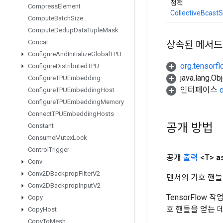
정적
Compress
Element
CollectiveBcast
Compute
Batch
Size
Compute
Dedup
Data
Tuple
Mask
Concat
상속된 메서드
Configure
And
Initialize
Global
TPU
org.tensorfl
Configure
Distributed
TPU
java.lang.
Configure
TPUEmbedding
인터페이스
Configure
TPUEmbedding
Host
Configure
TPUEmbedding
Memory
Connect
TPUEmbedding
Hosts
공개 방법
Constant
Consume
Mutex
Lock
Control
Trigger
공개
출력
<T>
a
Conv
Conv2DBackprop
Filter
V2
텐서의 기호 핸들
Conv2DBackprop
Input
V2
TensorFlow
Copy
호 핸들을 얻는 
Copy
Host
Copy
To
Mesh