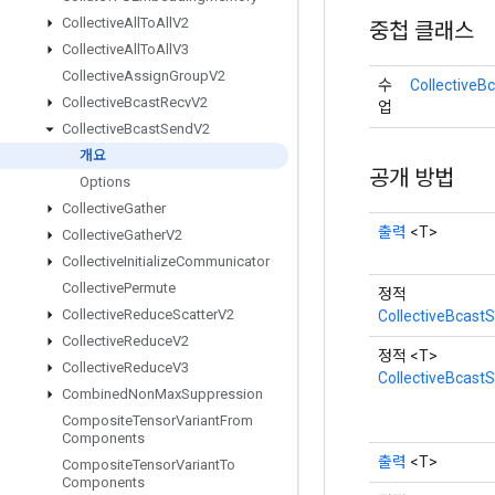
Collective
All
To
All
V2
중첩 클래스
Collective
All
To
All
V3
Collective
Assign
Group
V2
수
CollectiveB
Collective
Bcast
Recv
V2
업
Collective
Bcast
Send
V2
개요
공개 방법
Options
Collective
Gather
출력
<T>
Collective
Gather
V2
Collective
Initialize
Communicator
Collective
Permute
정적
Collective
Reduce
Scatter
V2
CollectiveBcast
Collective
Reduce
V2
정적 <T>
Collective
Reduce
V3
CollectiveBcast
Combined
Non
Max
Suppression
Composite
Tensor
Variant
From
Components
출력
<T>
Composite
Tensor
Variant
To
Components