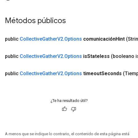
Métodos públicos
public
Collective
Gather
V2
.
Options
comunicación
Hint
(Str
public
Collective
Gather
V2
.
Options
is
Stateless
(booleano i
public
Collective
Gather
V2
.
Options
timeout
Seconds
(Tiemp
¿Te ha resultado útil?
A menos que se indique lo contrario, el contenido de esta página está