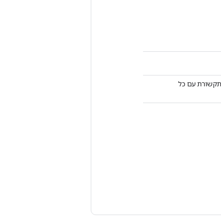
המארח ויציאת ה-RPC המשמשת לתקשורת עם כל