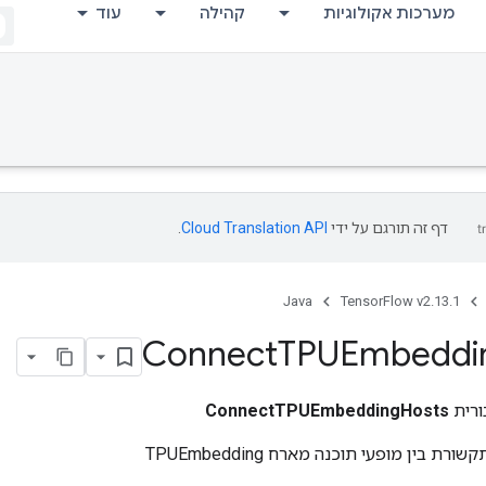
מערכות אקולוגיות
קהילה
עוד
דף זה תורגם על ידי
Cloud Translation API
.
Java
TensorFlow v2.13.1
Connect
TPUEmbeddi
ורית
ConnectTPUEmbeddingHosts
 בין מופעי תוכנה מארח TPUEmbedding