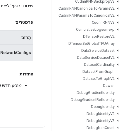
Cudnn
RNNBackprop
V3
שיטת מפעל ליצירת מחלקה העוט
Cudnn
RNNCanonical
To
Params
V2
Cudnn
RNNParams
To
Canonical
V2
פרמטרים
Cudnn
RNNV3
Cumulative
Logsumexp
DTensor
Restore
V2
תְחוּם
DTensor
Set
Global
TPUArray
Data
Service
Dataset
NetworkConfigs
Data
Service
Dataset
V2
Dataset
Cardinality
Dataset
From
Graph
החזרות
Dataset
To
Graph
V2
מופע חדש של TPUEmbeddingHosts
Dawsn
Debug
Gradient
Identity
Debug
Gradient
Ref
Identity
Debug
Identity
Debug
Identity
V2
Debug
Identity
V3
Debug
Nan
Count