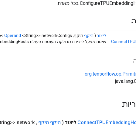
ת
ליצור
(
היקף
היקף, Iterable<
<String>> networkConfigs)
Operand
ConnectTPU
שיטת מפעל ליצירת מחלקה העוטפת פעולת ConnectTPUEmbeddingHosts חדשה.
org.tensorflow.op.Primi
ריות
Ho
TPUEmbedding
Connect
ליצור
(
היקף היקף
,
Iterable<
tring>> network