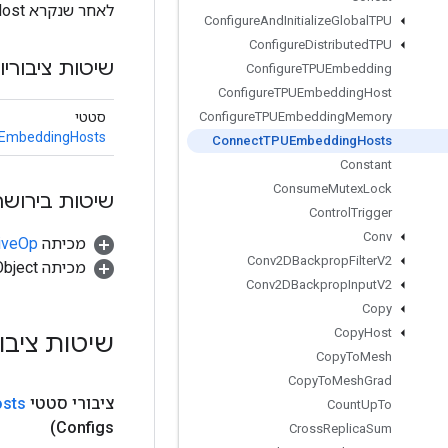
לאחר שנקרא ConfigureTPUEmbeddingHost בכל מארח.
Configure
And
Initialize
Global
TPU
Configure
Distributed
TPU
שיטות ציבוריו
Configure
TPUEmbedding
Configure
TPUEmbedding
Host
סטטי
Configure
TPUEmbedding
Memory
EmbeddingHosts
Connect
TPUEmbedding
Hosts
Constant
Consume
Mutex
Lock
שיטות בירושה
Control
Trigger
Conv
מכיתה
tiveOp
Conv2DBackprop
Filter
V2
מכיתה java.lang.Object
Conv2DBackprop
Input
V2
Copy
Copy
Host
שיטות ציבו
Copy
To
Mesh
Copy
To
Mesh
Grad
ציבורי סטטי
sts
Count
Up
To
Configs)
Cross
Replica
Sum