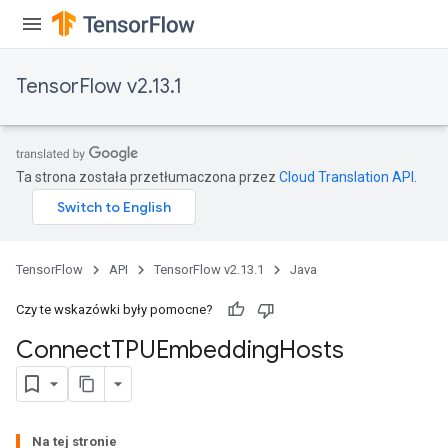
TensorFlow v2.13.1
Ta strona została przetłumaczona przez
Cloud Translation API
.
TensorFlow
API
TensorFlow v2.13.1
Java
Czy te wskazówki były pomocne?
Connect
TPUEmbedding
Hosts
Na tej stronie