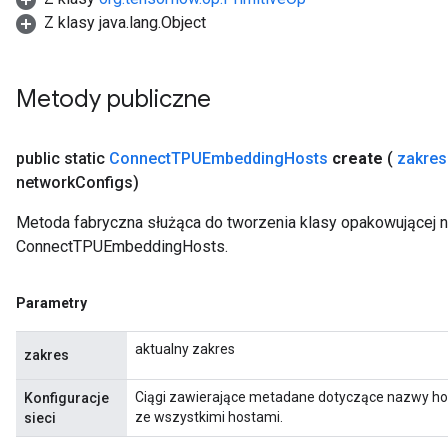
Z klasy java.lang.Object
Metody publiczne
public static
Connect
TPUEmbedding
Hosts
create
(
zakres
network
Configs)
Metoda fabryczna służąca do tworzenia klasy opakowującej 
ConnectTPUEmbeddingHosts.
Parametry
aktualny zakres
zakres
Ciągi zawierające metadane dotyczące nazwy ho
Konfiguracje
ze wszystkimi hostami.
sieci