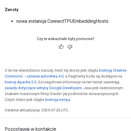
Zwroty
nowa instancja ConnectTPUEmbeddingHosts
Czy te wskazówki były pomocne?
O ile nie stwierdzono inaczej, treść tej strony jest objęta
licencją Creative
Commons – uznanie autorstwa 4.0
, a fragmenty kodu są dostępne na
licencji Apache 2.0
. Szczegółowe informacje na ten temat zawierają
zasady dotyczące witryny Google Developers
. Java jest zastrzeżonym
znakiem towarowym firmy Oracle i jej podmiotów stowarzyszonych.
Część treści jest objęta
licencją numpy
.
Ostatnia aktualizacja: 2025-07-26 UTC.
Pozostawaj w kontakcie