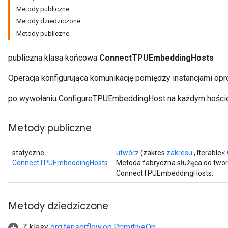
Metody publiczne
Metody dziedziczone
Metody publiczne
publiczna klasa końcowa
ConnectTPUEmbeddingHosts
Operacja konfigurująca komunikację pomiędzy instancjami 
po wywołaniu ConfigureTPUEmbeddingHost na każdym hości
Metody publiczne
statyczne
utwórz
(zakres
zakresu
, Iterable<
ConnectTPUEmbeddingHosts
Metoda fabryczna służąca do twor
ConnectTPUEmbeddingHosts.
Metody dziedziczone
Z klasy
org.tensorflow.op.PrimitiveOp