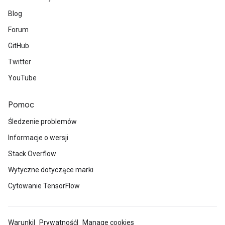
ryTensorBatch
Blog
dTensorBatch
Forum
GitHub
Twitter
YouTube
Pomoc
Śledzenie problemów
Informacje o wersji
rBatch
Stack Overflow
Wytyczne dotyczące marki
Batch
Cytowanie TensorFlow
atch
Warunki
Prywatność
Manage cookies