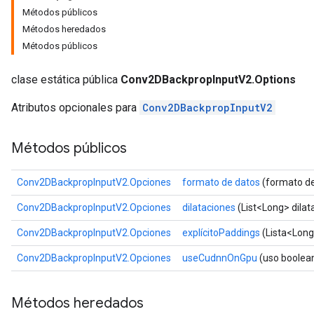
Métodos públicos
Métodos heredados
Métodos públicos
clase estática pública
Conv2DBackpropInputV2.Options
Atributos opcionales para
Conv2DBackpropInputV2
Métodos públicos
Conv2DBackpropInputV2.Opciones
formato de datos
(formato de
Conv2DBackpropInputV2.Opciones
dilataciones
(List<Long> dilat
Conv2DBackpropInputV2.Opciones
explícitoPaddings
(Lista<Long
Conv2DBackpropInputV2.Opciones
useCudnnOnGpu
(uso boole
Métodos heredados