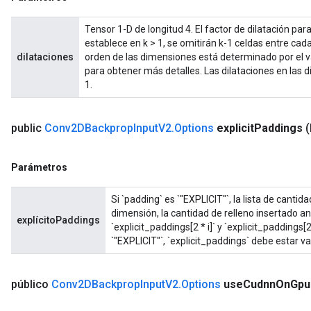
Tensor 1-D de longitud 4. El factor de dilatación pa
establece en k > 1, se omitirán k-1 celdas entre cad
dilataciones
orden de las dimensiones está determinado por el v
para obtener más detalles. Las dilataciones en las 
1.
public
Conv2DBackprop
Input
V2
.
Options
explicit
Paddings
(
Parámetros
Si `padding` es `"EXPLICIT"`, la lista de cantida
dimensión, la cantidad de relleno insertado a
explícitoPaddings
`explicit_paddings[2 * i]` y `explicit_paddings[
ryTensorBatch
`"EXPLICIT"`, `explicit_paddings` debe estar va
dTensorBatch
público
Conv2DBackprop
Input
V2
.
Options
use
Cudnn
On
Gpu