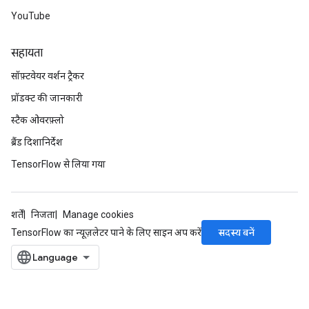
YouTube
सहायता
सॉफ़्टवेयर वर्शन ट्रैकर
rBatch
प्रॉडक्ट की जानकारी
स्टैक ओवरफ़्लो
Batch
ब्रैंड दिशानिर्देश
TensorFlow से लिया गया
atch
शर्तें
निजता
Manage cookies
सदस्य बनें
TensorFlow का न्यूज़लेटर पाने के लिए साइन अप करें