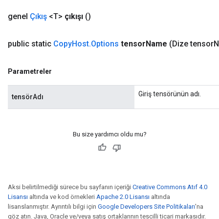
genel
Çıkış
<T>
çıkışı
()
public static
Copy
Host
.
Options
tensor
Name
(Dize tensor
N
Parametreler
Giriş tensörünün adı.
tensörAdı
Bu size yardımcı oldu mu?
Aksi belirtilmediği sürece bu sayfanın içeriği
Creative Commons Atıf 4.0
Lisansı
altında ve kod örnekleri
Apache 2.0 Lisansı
altında
lisanslanmıştır. Ayrıntılı bilgi için
Google Developers Site Politikaları
'na
göz atın. Java, Oracle ve/veya satış ortaklarının tescilli ticari markasıdır.