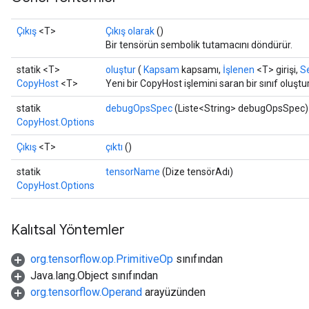
Çıkış
<T>
Çıkış olarak
()
Bir tensörün sembolik tutamacını döndürür.
statik <T>
oluştur
(
Kapsam
kapsamı,
İşlenen
<T> girişi,
Se
CopyHost
<T>
Yeni bir CopyHost işlemini saran bir sınıf oluş
statik
debugOpsSpec
(Liste<String> debugOpsSpec)
CopyHost.Options
Çıkış
<T>
çıktı
()
statik
tensorName
(Dize tensörAdı)
CopyHost.Options
Kalıtsal Yöntemler
org.tensorflow.op.PrimitiveOp
sınıfından
Java.lang.Object sınıfından
org.tensorflow.Operand
arayüzünden