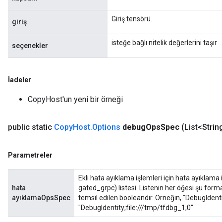
Giriş tensörü.
giriş
isteğe bağlı nitelik değerlerini taşır
seçenekler
rBatch
İadeler
Batch
CopyHost'un yeni bir örneği
atch
public static
Copy
Host
.
Options
debug
Ops
Spec
(List<Stri
Parametreler
Ekli hata ayıklama işlemleri için hata ayıklama i
hata
gated_grpc) listesi. Listenin her öğesi şu forma
ayıklamaOpsSpec
temsil edilen booleandır. Örneğin, "DebugIdenti
"DebugIdentity;file:///tmp/tfdbg_1;0".