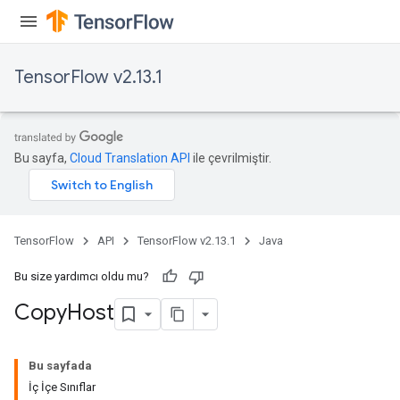
TensorFlow v2.13.1
Bu sayfa,
Cloud Translation API
ile çevrilmiştir.
TensorFlow
API
TensorFlow v2.13.1
Java
Bu size yardımcı oldu mu?
Copy
Host
Bu sayfada
İç İçe Sınıflar