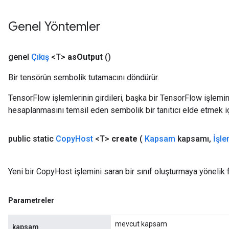
Genel Yöntemler
genel
Çıkış
<T>
as
Output
()
Bir tensörün sembolik tutamacını döndürür.
TensorFlow işlemlerinin girdileri, başka bir TensorFlow işleminin
hesaplanmasını temsil eden sembolik bir tanıtıcı elde etmek için
public static
Copy
Host
<T>
create
(
Kapsam
kapsamı
,
İşle
ryTensorBatch
dTensorBatch
Yeni bir CopyHost işlemini saran bir sınıf oluşturmaya yönelik 
Parametreler
mevcut kapsam
kapsam