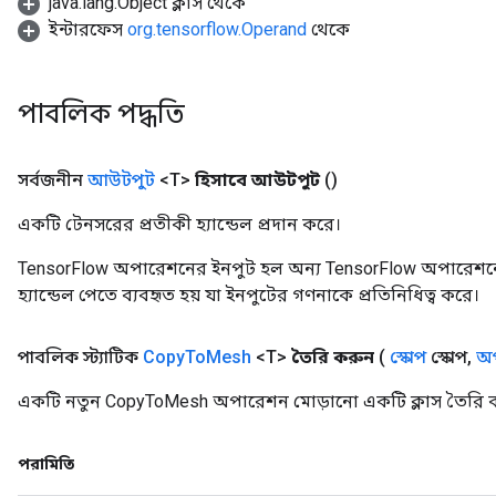
java.lang.Object ক্লাস থেকে
ইন্টারফেস
org.tensorflow.Operand
থেকে
পাবলিক পদ্ধতি
সর্বজনীন
আউটপুট
<T>
হিসাবে আউটপুট
()
একটি টেনসরের প্রতীকী হ্যান্ডেল প্রদান করে।
TensorFlow অপারেশনের ইনপুট হল অন্য TensorFlow অপারেশনে
হ্যান্ডেল পেতে ব্যবহৃত হয় যা ইনপুটের গণনাকে প্রতিনিধিত্ব করে।
পাবলিক স্ট্যাটিক
Copy
To
Mesh
<T>
তৈরি করুন
(
স্কোপ
স্কোপ
,
অপ
একটি নতুন CopyToMesh অপারেশন মোড়ানো একটি ক্লাস তৈরি ক
পরামিতি