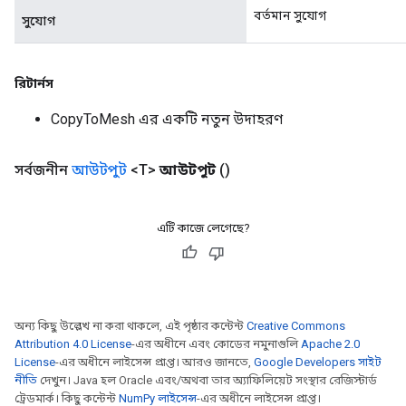
বর্তমান সুযোগ
সুযোগ
রিটার্নস
CopyToMesh এর একটি নতুন উদাহরণ
সর্বজনীন
আউটপুট
<T>
আউটপুট
()
এটি কাজে লেগেছে?
ryTensorBatch
dTensorBatch
অন্য কিছু উল্লেখ না করা থাকলে, এই পৃষ্ঠার কন্টেন্ট
Creative Commons
Attribution 4.0 License
-এর অধীনে এবং কোডের নমুনাগুলি
Apache 2.0
License
-এর অধীনে লাইসেন্স প্রাপ্ত। আরও জানতে,
Google Developers সাইট
নীতি
দেখুন। Java হল Oracle এবং/অথবা তার অ্যাফিলিয়েট সংস্থার রেজিস্টার্ড
ট্রেডমার্ক। কিছু কন্টেন্ট
NumPy লাইসেন্স
-এর অধীনে লাইসেন্স প্রাপ্ত।