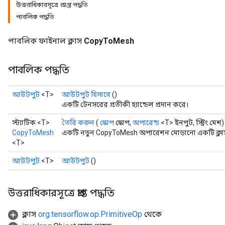
উত্তরাধিকারসূত্রে প্রাপ্ত পদ্ধতি
পাবলিক পদ্ধতি
পাবলিক ফাইনাল ক্লাস
CopyToMesh
পাবলিক পদ্ধতি
আউটপুট
<T>
আউটপুট হিসাবে
()
একটি টেনসরের প্রতীকী হ্যান্ডেল প্রদান করে।
স্ট্যাটিক <T>
তৈরি করুন
(
স্কোপ
স্কোপ,
অপারেন্ড
<T> ইনপুট, স্ট্রিং মেশ)
CopyToMesh
একটি নতুন CopyToMesh অপারেশন মোড়ানো একটি ক্লাস
<T>
আউটপুট
<T>
আউটপুট
()
উত্তরাধিকারসূত্রে প্রাপ্ত পদ্ধতি
ক্লাস
org.tensorflow.op.PrimitiveOp
থেকে