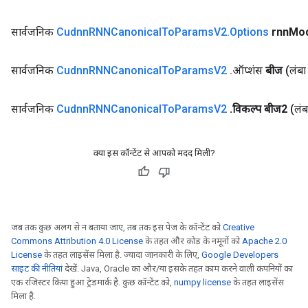
सार्वजनिक
Cudnn
RNNCanonical
To
Params
V2
.
Options
rnn
Mo
सार्वजनिक
Cudnn
RNNCanonical
To
Params
V2
.
ऑप्शंस
बीज
(लंबा
ryTensorBatch
सार्वजनिक
Cudnn
RNNCanonical
To
Params
V2
.
विकल्प बीज2
(लं
dTensorBatch
क्या इस कॉन्टेंट से आपको मदद मिली?
जब तक कुछ अलग से न बताया जाए, तब तक इस पेज के कॉन्टेंट को
Creative
Commons Attribution 4.0 License
के तहत और कोड के नमूनों को
Apache 2.0
License
के तहत लाइसेंस मिला है. ज़्यादा जानकारी के लिए,
Google Developers
साइट की नीतियां
देखें. Java, Oracle का और/या इसके तहत काम करने वाली कंपनियों का
rBatch
एक रजिस्टर किया हुआ ट्रेडमार्क है. कुछ कॉन्टेंट को,
numpy license
के तहत लाइसेंस
मिला है.