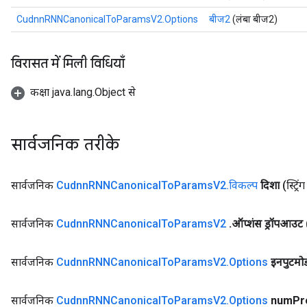
CudnnRNNCanonicalToParamsV2.Options
बीज2
(लंबा बीज2)
विरासत में मिली विधियाँ
कक्षा java.lang.Object से
सार्वजनिक तरीके
सार्वजनिक
Cudnn
RNNCanonical
To
Params
V2
.
विकल्प
दिशा
(स्ट्रि
सार्वजनिक
Cudnn
RNNCanonical
To
Params
V2
.
ऑप्शंस ड्रॉपआउट
सार्वजनिक
Cudnn
RNNCanonical
To
Params
V2
.
Options
इनपुटमो
सार्वजनिक
Cudnn
RNNCanonical
To
Params
V2
.
Options
num
Pr