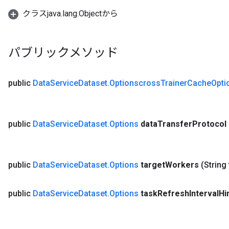
クラスjava.lang.Objectから
パブリックメソッド
public
Data
Service
Dataset
.
Optionscross
Trainer
Cache
Opti
public
Data
Service
Dataset
.
Options
data
Transfer
Protocol
public
Data
Service
Dataset
.
Options
target
Workers
(String
public
Data
Service
Dataset
.
Options
task
Refresh
Interval
Hi
ryTensorBatch