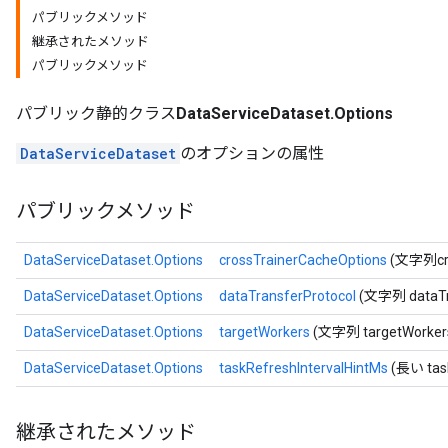
パブリックメソッド
継承されたメソッド
パブリックメソッド
パブリック静的クラス
DataServiceDataset.Options
DataServiceDataset
のオプションの属性
パブリックメソッド
DataServiceDataset.Options
crossTrainerCacheOptions
(文字列cro
DataServiceDataset.Options
dataTransferProtocol
(文字列 dataTra
DataServiceDataset.Options
targetWorkers
(文字列 targetWorker
DataServiceDataset.Options
taskRefreshIntervalHintMs
(長い task
継承されたメソッド