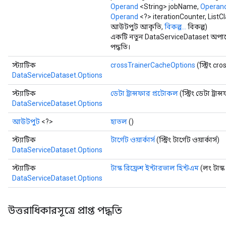
Operand
<String> jobName,
Operan
Operand
<?> iterationCounter, Lis
আউটপুট আকৃতি,
বিকল্প...
বিকল্প)
একটি নতুন DataServiceDataset অপার
পদ্ধতি।
স্ট্যাটিক
crossTrainerCacheOptions
(স্ট্রিং 
DataServiceDataset.Options
স্ট্যাটিক
ডেটা ট্রান্সফার প্রটোকল
(স্ট্রিং ডেটা ট্রা
DataServiceDataset.Options
আউটপুট
<?>
হাতল
()
স্ট্যাটিক
টার্গেট ওয়ার্কার্স
(স্ট্রিং টার্গেট ওয়ার্কার্স)
DataServiceDataset.Options
স্ট্যাটিক
টাস্ক রিফ্রেশ ইন্টারভাল হিন্টএম
(লং টাস্ক
DataServiceDataset.Options
উত্তরাধিকারসূত্রে প্রাপ্ত পদ্ধতি