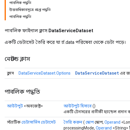
পাবলিক পদ্ধতি
উত্তরাধিকারসূত্রে প্রাপ্ত পদ্ধতি
পাবলিক পদ্ধতি
পাবলিক ফাইনাল ক্লাস
DataServiceDataset
একটি ডেটাসেট তৈরি করে যা tf.data পরিষেবা থেকে ডেটা পড়ে।
নেস্টেড ক্লাস
Data
Service
Dataset
ক্লাস
DataServiceDataset.Options
এর জন্
পাবলিক পদ্ধতি
আউটপুট
<অবজেক্ট>
আউটপুট হিসাবে
()
একটি টেনসরের প্রতীকী হ্যান্ডেল প্রদান 
স্ট্যাটিক
ডেটাসার্ভিস ডেটাসেট
তৈরি করুন
(
স্কোপ
স্কোপ,
Operand
<Lon
processingMode,
Operand
<String> 