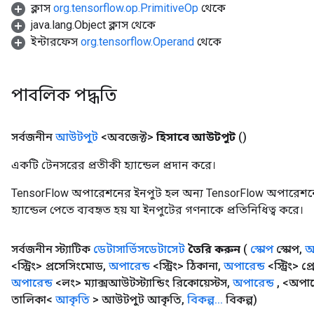
ক্লাস
org.tensorflow.op.PrimitiveOp
থেকে
ryTensorBatch
java.lang.Object ক্লাস থেকে
dTensorBatch
ইন্টারফেস
org.tensorflow.Operand
থেকে
পাবলিক পদ্ধতি
সর্বজনীন
আউটপুট
<অবজেক্ট>
হিসাবে আউটপুট
()
একটি টেনসরের প্রতীকী হ্যান্ডেল প্রদান করে।
TensorFlow অপারেশনের ইনপুট হল অন্য TensorFlow অপারেশনে
rBatch
হ্যান্ডেল পেতে ব্যবহৃত হয় যা ইনপুটের গণনাকে প্রতিনিধিত্ব করে।
Batch
সর্বজনীন স্ট্যাটিক
ডেটাসার্ভিসডেটাসেট
তৈরি করুন
(
স্কোপ
স্কোপ
,
অ
<স্ট্রিং> প্রসেসিংমোড
,
অপারেন্ড
<স্ট্রিং> ঠিকানা
,
অপারেন্ড
<স্ট্রিং> 
atch
অপারেন্ড
<লং> ম্যাক্সআউটস্ট্যান্ডিং রিকোয়েস্টস
,
অপারেন্ড
,
<অপারে
তালিকা<
আকৃতি
> আউটপুট আকৃতি
,
বিকল্প
.
.
.
বিকল্প)