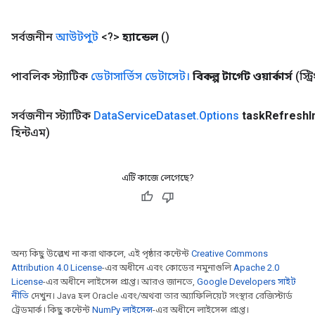
সর্বজনীন
আউটপুট
<?>
হ্যান্ডেল
()
পাবলিক স্ট্যাটিক
ডেটাসার্ভিস ডেটাসেট।
বিকল্প টার্গেট ওয়ার্কার্স
(স্ট্
সর্বজনীন স্ট্যাটিক
Data
Service
Dataset
.
Options
task
Refresh
I
হিন্টএম)
এটি কাজে লেগেছে?
অন্য কিছু উল্লেখ না করা থাকলে, এই পৃষ্ঠার কন্টেন্ট
Creative Commons
Attribution 4.0 License
-এর অধীনে এবং কোডের নমুনাগুলি
Apache 2.0
License
-এর অধীনে লাইসেন্স প্রাপ্ত। আরও জানতে,
Google Developers সাইট
নীতি
দেখুন। Java হল Oracle এবং/অথবা তার অ্যাফিলিয়েট সংস্থার রেজিস্টার্ড
ট্রেডমার্ক। কিছু কন্টেন্ট
NumPy লাইসেন্স
-এর অধীনে লাইসেন্স প্রাপ্ত।