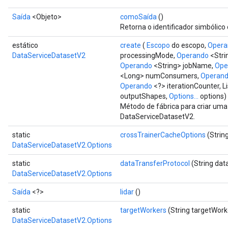
Saída
<Objeto>
comoSaída
()
Retorna o identificador simbólico
estático
create
(
Escopo
do escopo,
Opera
DataServiceDatasetV2
processingMode,
Operando
<Stri
Operando
<String> jobName,
Ope
<Long> numConsumers,
Operan
Operando
<?> iterationCounter, L
outputShapes,
Options...
options)
Método de fábrica para criar um
DataServiceDatasetV2.
static
crossTrainerCacheOptions
(Strin
DataServiceDatasetV2.Options
static
dataTransferProtocol
(String dat
DataServiceDatasetV2.Options
Saída
<?>
lidar
()
static
targetWorkers
(String targetWork
DataServiceDatasetV2.Options
ryTensorBatch