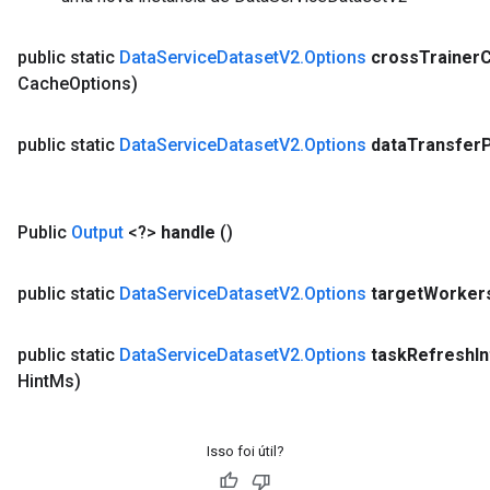
public static
Data
Service
Dataset
V2
.
Options
cross
Trainer
Cache
Options)
public static
Data
Service
Dataset
V2
.
Options
data
Transfer
Public
Output
<?>
handle
()
public static
Data
Service
Dataset
V2
.
Options
target
Worker
public static
Data
Service
Dataset
V2
.
Options
task
Refresh
I
Hint
Ms)
Isso foi útil?