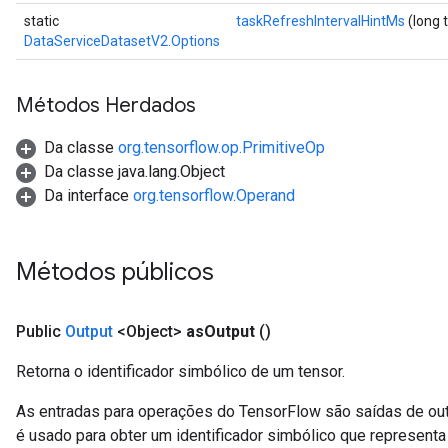
dTensorBatch
static
taskRefreshIntervalHintMs
(long 
DataServiceDatasetV2.Options
Métodos Herdados
Da classe
org.tensorflow.op.PrimitiveOp
Da classe java.lang.Object
Da interface
org.tensorflow.Operand
rBatch
Métodos públicos
Batch
Public
Output
<Object>
as
Output
()
Retorna o identificador simbólico de um tensor.
atch
As entradas para operações do TensorFlow são saídas de ou
é usado para obter um identificador simbólico que representa 