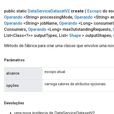
public static
Data
Service
Dataset
V2
create
(
Escopo
do es
Operando
<String> processing
Mode
,
Operando
<String> e
Operando
<String> job
Name
,
Operando
<Long> consumer
Consumers
,
Operando
<Long> max
Outstanding
Requests
,
List<Class<?>> output
Types
,
List<
Shape
> output
Shapes
,
Método de fábrica para criar uma classe que envolve uma no
Parâmetros
escopo atual
alcance
carrega valores de atributos opcionais
opções
Devoluções
uma nova instância de DataServiceDatasetV2