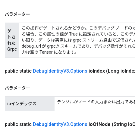
パラメーター
この操作がゲートされるかどうか。このデバッグ ノードの debug_
ゲー
る場合、この属性の値が True に設定されていると、このデバッ
トさ
い限り、データは実際には grpc ストリーム経由で送信され
れた
debug_url が grpc:// スキームであり、デバッグ操
Grpc
力は空の Tensor になります。
public static
Debug
Identity
V3
.
Options
io
Index
(Long io
Inde
パラメーター
テンソルがノードの入力または出力であ
ioインデックス
public static
Debug
Identity
V3
.
Options
io
Of
Node
(String io
O