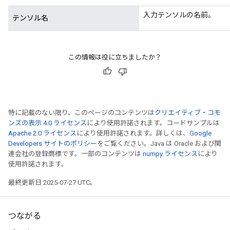
入力テンソルの名前。
テンソル名
この情報は役に立ちましたか？
特に記載のない限り、このページのコンテンツは
クリエイティブ・コモ
rs
ンズの表示 4.0 ライセンス
により使用許諾されます。コードサンプルは
mParameters
Apache 2.0 ライセンス
により使用許諾されます。詳しくは、
Google
rs
Developers サイトのポリシー
をご覧ください。Java は Oracle および関
Parameters
連会社の登録商標です。一部のコンテンツは
numpy ライセンス
により
使用許諾されます。
rParameters
最終更新日 2025-07-27 UTC。
Parameters
ters
arameters
つながる
meters