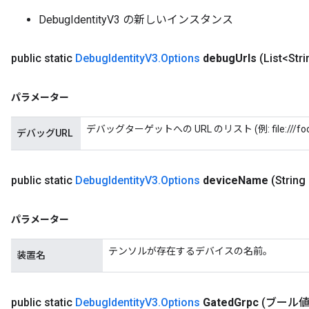
DebugIdentityV3 の新しいインスタンス
public static
Debug
Identity
V3
.
Options
debug
Urls
(List<Str
パラメーター
デバッグターゲットへの URL のリスト (例: file:///foo/tfd
デバッグURL
public static
Debug
Identity
V3
.
Options
device
Name
(String
パラメーター
テンソルが存在するデバイスの名前。
装置名
public static
Debug
Identity
V3
.
Options
Gated
Grpc
(ブール値の