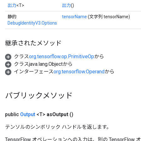
出力
<T>
出力
()
rBatch
静的
tensorName
(文字列 tensorName)
DebugIdentityV3.Options
Batch
継承されたメソッド
atch
クラス
org.tensorflow.op.PrimitiveOp
から
クラスjava.lang.Objectから
インターフェース
org.tensorflow.Operand
から
パブリックメソッド
public
Output
<T>
as
Output
()
テンソルのシンボリック ハンドルを返します。
TensorFlow オペレーションへの入力は、別の TensorF