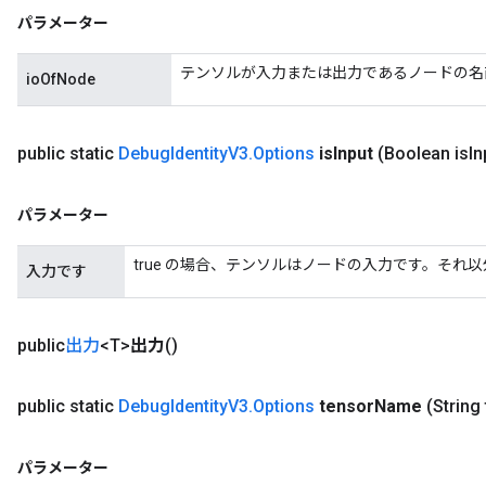
パラメーター
テンソルが入力または出力であるノードの名
ioOfNode
public static
Debug
Identity
V3
.
Options
is
Input
(Boolean is
In
パラメーター
true の場合、テンソルはノードの入力です。それ
入力です
public
出力
<T>
出力
()
public static
Debug
Identity
V3
.
Options
tensor
Name
(String
パラメーター