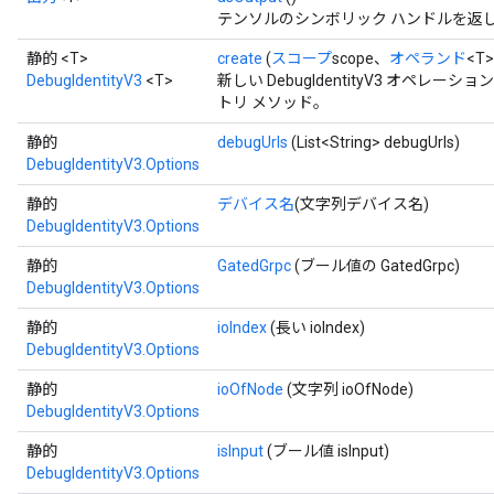
テンソルのシンボリック ハンドルを返
静的 <T>
create
(
スコープ
scope、
オペランド
<T
DebugIdentityV3
<T>
新しい DebugIdentityV3 オペ
トリ メソッド。
静的
debugUrls
(List<String> debugUrls)
DebugIdentityV3.Options
静的
デバイス名
(文字列デバイス名)
DebugIdentityV3.Options
ryTensorBatch
静的
GatedGrpc
(ブール値の GatedGrpc)
dTensorBatch
DebugIdentityV3.Options
静的
ioIndex
(長い ioIndex)
DebugIdentityV3.Options
静的
ioOfNode
(文字列 ioOfNode)
DebugIdentityV3.Options
静的
isInput
(ブール値 isInput)
DebugIdentityV3.Options