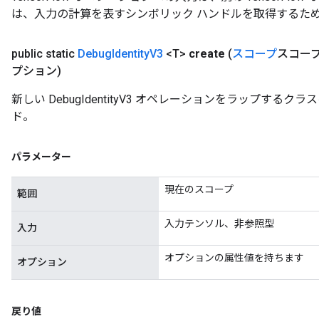
は、入力の計算を表すシンボリック ハンドルを取得するた
public static
Debug
Identity
V3
<T>
create
(
スコープ
スコー
プション)
新しい DebugIdentityV3 オペレーションをラップする
ド。
パラメーター
現在のスコープ
範囲
入力テンソル、非参照型
入力
オプションの属性値を持ちます
オプション
戻り値