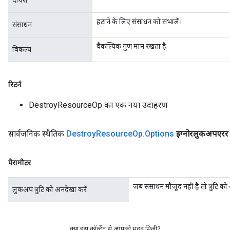
दायरा
हटाने के लिए संसाधन को संभालें।
संसाधन
वैकल्पिक गुण मान रखता है
विकल्प
रिटर्न
DestroyResourceOp का एक नया उदाहरण
सार्वजनिक स्थैतिक
Destroy
Resource
Op
.
Options
इग्नोरलुकअपएरर
पैरामीटर
जब संसाधन मौजूद नहीं है तो त्रुटि को
लुकअप त्रुटि को अनदेखा करें
क्या इस कॉन्टेंट से आपको मदद मिली?