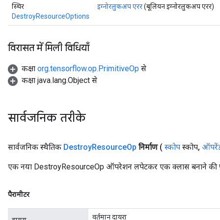
स्थिर
इग्नोरलुकअप एरर
(बूलियन इग्नोरलुकअप एरर)
DestroyResourceOptions
rBatch
विरासत में मिली विधियाँ
कक्षा
org.tensorflow.op.PrimitiveOp
से
Batch
कक्षा java.lang.Object से
atch
सार्वजनिक तरीके
सार्वजनिक स्थैतिक
Destroy
Resource
Op
निर्माण
(
स्कोप
स्कोप
,
ऑपरें
एक नया DestroyResourceOp ऑपरेशन लपेटकर एक क्लास बनाने की फ़ै
पैरामीटर
वर्तमान दायरा