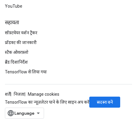
YouTube
सहायता
सॉफ़्टवेयर वर्शन ट्रैकर
प्रॉडक्ट की जानकारी
स्टैक ओवरफ़्लो
ब्रैंड दिशानिर्देश
TensorFlow से लिया गया
शर्तें
निजता
Manage cookies
सदस्य बनें
TensorFlow का न्यूज़लेटर पाने के लिए साइन अप करें