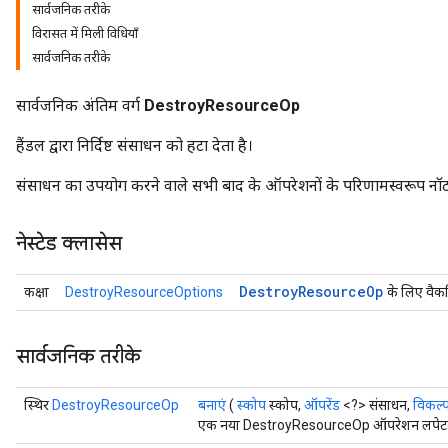
सार्वजनिक तरीके
विरासत में मिली विधियाँ
सार्वजनिक तरीके
सार्वजनिक अंतिम वर्ग
DestroyResourceOp
हैंडल द्वारा निर्दिष्ट संसाधन को हटा देता है।
संसाधन का उपयोग करने वाले सभी बाद के ऑपरेशनों के परिणामस्वरूप नॉटफाउ
नेस्टेड क्लासेस
ryTensorBatch
dTensorBatch
Destroy
Resource
Op
कक्षा
DestroyResourceOptions
के लिए वैकल
सार्वजनिक तरीके
स्थिर
DestroyResourceOp
बनाएं
(
स्कोप
स्कोप,
ऑपरेंड
<?> संसाधन,
विकल्प
एक नया DestroyResourceOp ऑपरेशन लपेटकर ए