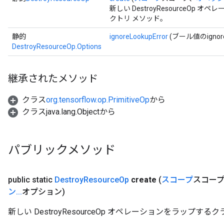
新しい DestroyResourceO
クトリ メソッド。
静的
ignoreLookupError
(ブール値のignoreL
rBatch
DestroyResourceOp.Options
Batch
継承されたメソッド
クラス
org.tensorflow.op.PrimitiveOp
から
atch
クラスjava.lang.Objectから
パブリックメソッド
public static
Destroy
Resource
Op
create
(
スコープ
スコー
ン
.
.
.
オプション)
新しい DestroyResourceOp オペレーションをラップ