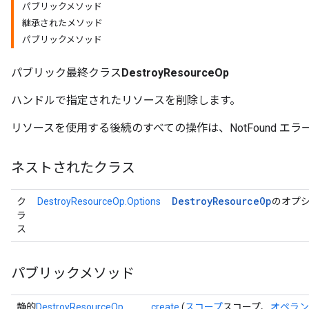
パブリックメソッド
継承されたメソッド
パブリックメソッド
パブリック最終クラス
DestroyResourceOp
ハンドルで指定されたリソースを削除します。
リソースを使用する後続のすべての操作は、NotFound エ
ネストされたクラス
ryTensorBatch
dTensorBatch
Destroy
Resource
Op
ク
DestroyResourceOp.Options
のオプ
ラ
ス
パブリックメソッド
静的
DestroyResourceOp
create
(
スコープ
スコープ、
オペラン