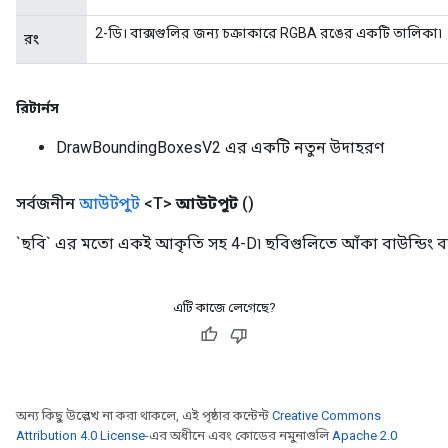
2-ডি। বাক্সগুলির জন্য চক্রাকারে RGBA রঙের একটি তালিকা৷
রং
রিটার্নস
DrawBoundingBoxesV2 এর একটি নতুন উদাহরণ
সর্বজনীন
আউটপুট
<T>
আউটপুট
()
`ছবি` এর মতো একই আকৃতি সহ 4-D৷ ছবিগুলিতে আঁকা বাউন্ডিং বাক্স
এটি কাজে লেগেছে?
অন্য কিছু উল্লেখ না করা থাকলে, এই পৃষ্ঠার কন্টেন্ট
Creative Commons
Attribution 4.0 License
-এর অধীনে এবং কোডের নমুনাগুলি
Apache 2.0