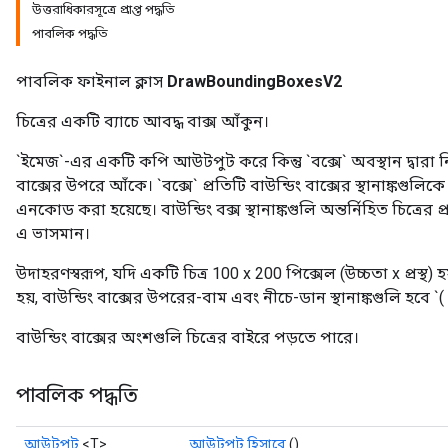
উত্তরাধিকারসূত্রে প্রাপ্ত পদ্ধতি
পাবলিক পদ্ধতি
পাবলিক ফাইনাল ক্লাস
DrawBoundingBoxesV2
ryTensorBatch
dTensorBatch
চিত্রের একটি ব্যাচে আবদ্ধ বাক্স আঁকুন।
`ইমেজ`-এর একটি কপি আউটপুট করে কিন্তু `বক্সে` অবস্থান দ্বারা নির্দ
বাক্সের উপরে আঁকে। `বক্সে` প্রতিটি বাউন্ডিং বাক্সের স্থানাঙ্কগুলি
এনকোড করা হয়েছে। বাউন্ডিং বক্স স্থানাঙ্কগুলি অন্তর্নিহিত চিত্রের প্
এ ভাসমান।
উদাহরণস্বরূপ, যদি একটি চিত্র 100 x 200 পিক্সেল (উচ্চতা x প্রস্থ) হয়
হয়, বাউন্ডিং বাক্সের উপরের-বাম এবং নীচে-ডান স্থানাঙ্কগুলি হবে `( 40
বাউন্ডিং বাক্সের অংশগুলি চিত্রের বাইরে পড়তে পারে।
rBatch
পাবলিক পদ্ধতি
Batch
আউটপুট
<T>
আউটপুট হিসাবে
()