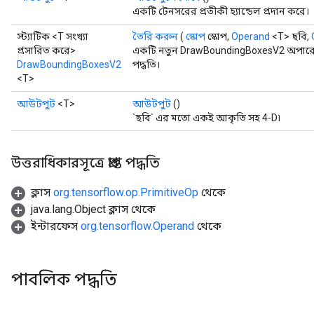
একটি টেনসরের প্রতীকী হ্যান্ডেল প্রদান করে।
atch
স্ট্যাটিক <T সংখ্যা
তৈরি করুন
(
স্কোপ
স্কোপ,
Operand
<T> ছবি,
প্রসারিত করে>
একটি নতুন DrawBoundingBoxesV2 অপারেশ
DrawBoundingBoxesV2
পদ্ধতি।
<T>
আউটপুট
<T>
আউটপুট
()
`ছবি` এর মতো একই আকৃতি সহ 4-D৷
উত্তরাধিকারসূত্রে প্রাপ্ত পদ্ধতি
ক্লাস
org.tensorflow.op.PrimitiveOp
থেকে
java.lang.Object ক্লাস থেকে
ইন্টারফেস
org.tensorflow.Operand
থেকে
পাবলিক পদ্ধতি