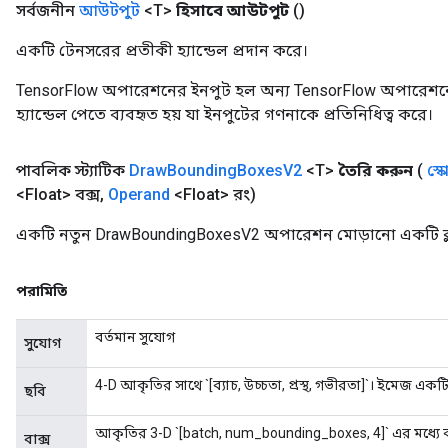
সর্বজনীন
আউটপুট
<T>
হিসাবে আউটপুট
()
একটি টেনসরের প্রতীকী হ্যান্ডেল প্রদান করে।
TensorFlow অপারেশনের ইনপুট হল অন্য TensorFlow অপারেশনে
হ্যান্ডেল পেতে ব্যবহৃত হয় যা ইনপুটের গণনাকে প্রতিনিধিত্ব করে।
পাবলিক স্ট্যাটিক
Draw
Bounding
Boxes
V2
<T>
তৈরি করুন
(
স্ক
<Float> বক্স
,
Operand
<Float> রং)
একটি নতুন DrawBoundingBoxesV2 অপারেশন মোড়ানো একটি ক্ল
পরামিতি
বর্তমান সুযোগ
সুযোগ
4-D আকৃতির সাথে `[ব্যাচ, উচ্চতা, প্রস্থ, গভীরতা]`। ইমেজ একটি 
ছবি
আকৃতির 3-D `[batch, num_bounding_boxes, 4]` এর মধ্যে বাউ
বাক্স