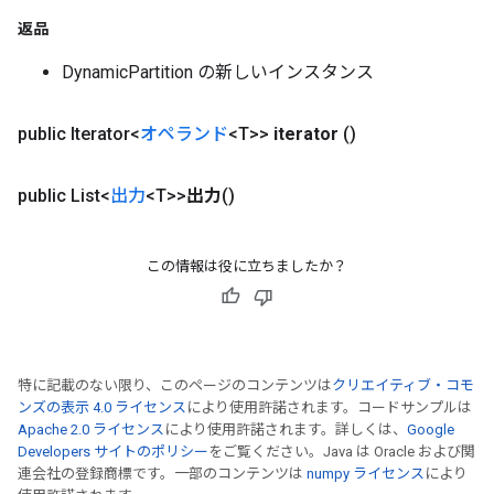
返品
DynamicPartition の新しいインスタンス
public Iterator<
オペランド
<T>>
iterator
()
public List<
出力
<T>>
出力
()
この情報は役に立ちましたか？
特に記載のない限り、このページのコンテンツは
クリエイティブ・コモ
ンズの表示 4.0 ライセンス
により使用許諾されます。コードサンプルは
Apache 2.0 ライセンス
により使用許諾されます。詳しくは、
Google
rs
Developers サイトのポリシー
をご覧ください。Java は Oracle および関
mParameters
連会社の登録商標です。一部のコンテンツは
numpy ライセンス
により
rs