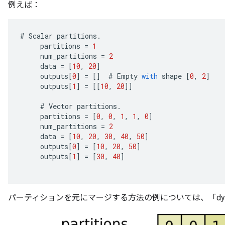
例えば：
#
Scalar
partitions
.
partitions
=
1
num_partitions
=
2
data
=
[
10
,
20
]
outputs
[
0
]
=
[]
#
Empty
with
shape
[
0
,
2
]
outputs
[
1
]
=
[[
10
,
20
]]
#
Vector
partitions
.
partitions
=
[
0
,
0
,
1
,
1
,
0
]
num_partitions
=
2
data
=
[
10
,
20
,
30
,
40
,
50
]
outputs
[
0
]
=
[
10
,
20
,
50
]
outputs
[
1
]
=
[
30
,
40
]
パーティションを元にマージする方法の例については、「dynam