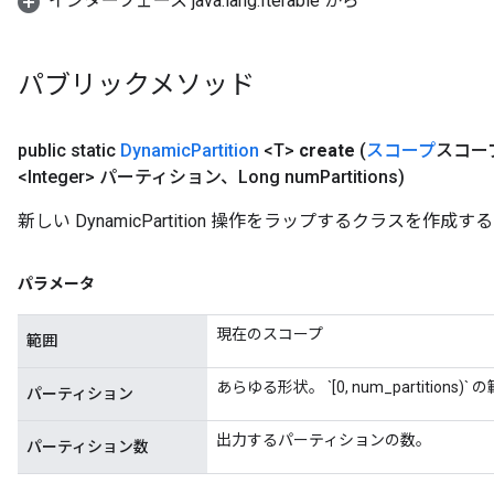
インターフェース java.lang.Iterable から
パブリックメソッド
public static
Dynamic
Partition
<T>
create
(
スコープ
スコー
<Integer> パーティション、Long num
Partitions)
新しい DynamicPartition 操作をラップするクラスを作
パラメータ
現在のスコープ
範囲
あらゆる形状。 `[0, num_partition
パーティション
出力するパーティションの数。
パーティション数