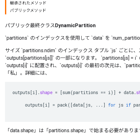
継承されたメソッド
パブリックメソッド
パブリック最終クラス
DynamicPartition
`partitions` のインデックスを使用して `data` を `num_par
サイズ `partitions.ndim` のインデックス タプル `js` ごとに、スライス
`outputs[partitions[js]]` の一部になります。 `partitions[
`outputs[i]` に配置され、`outputs[i]` の最初の次元は、`
rBatch
「私」。詳細には、
Batch
outputs
[
i
]
.
shape
=
[
sum
(
partitions
==
i
)
]
+
data
.
s
outputs
[
i
]
=
pack
(
[
data
[
js
,
...
]
for
js
if
pa
atch
「data.shape」は「partitions.shape」で始まる必要があり