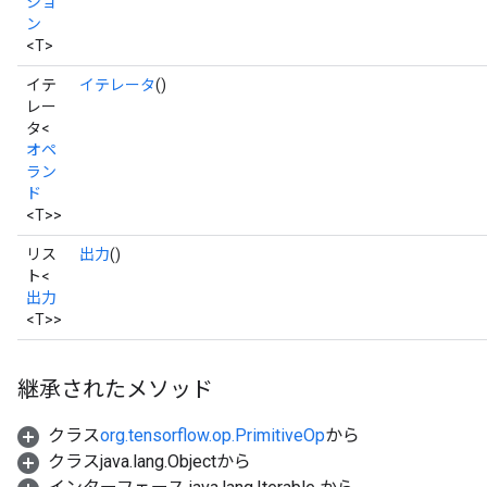
ショ
ン
<T>
イテ
イテレータ
()
レー
タ<
オペ
ラン
ド
<T>>
リス
出力
()
ト<
出力
<T>>
継承されたメソッド
クラス
org.tensorflow.op.PrimitiveOp
から
クラスjava.lang.Objectから