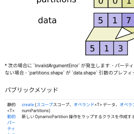
* 次の場合に `InvalidArgumentError` が発生します: - パーティ
ない場合 - `partitions.shape` が `data.shape` 
パブリックメソッド
静的
create
(
スコープ
スコープ、
オペランド
<T> データ、
オペラ
<T>
numPartitions)
動的
新しい DynamicPartition 操作をラップするクラスを
パー
ティ