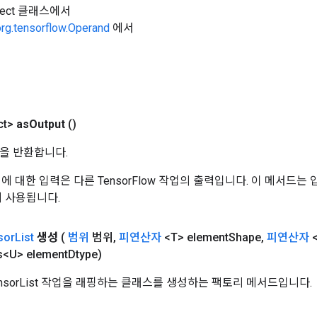
Object 클래스에서
org.tensorflow.Operand
에서
ct>
as
Output
()
을 반환합니다.
 작업에 대한 입력은 다른 TensorFlow 작업의 출력입니다. 이 메서드
데 사용됩니다.
sor
List
생성
(
범위
범위
,
피연산자
<T> element
Shape
,
피연산자
<
s<U> element
Dtype)
ensorList 작업을 래핑하는 클래스를 생성하는 팩토리 메서드입니다.