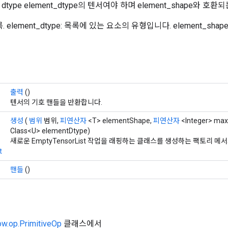
type element_dtype의 텐서여야 하며 element_shape와 호
. element_dtype: 목록에 있는 요소의 유형입니다. element_sh
출력
()
텐서의 기호 핸들을 반환합니다.
생성
(
범위
범위,
피연산자
<T> elementShape,
피연산자
<Integer> ma
Class<U> elementDtype)
새로운 EmptyTensorList 작업을 래핑하는 클래스를 생성하는 팩토리 메
t
핸들
()
ow.op.PrimitiveOp
클래스에서