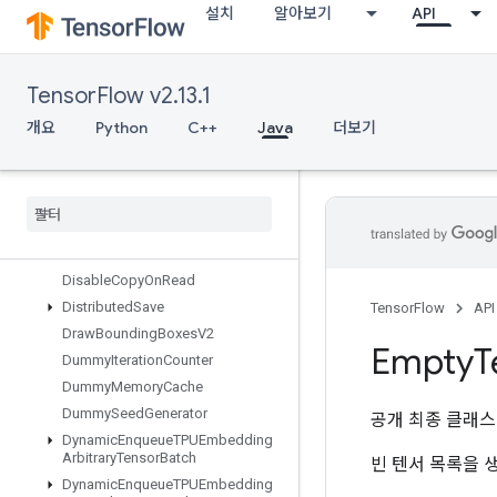
설치
알아보기
API
DeleteRandomSeedGenerator
DeleteSeedGenerator
DeleteSessionTensor
TensorFlow v2.13.1
DenseBincount
DenseCountSparseOutput
개요
Python
C++
Java
더보기
DenseToCSRSparseMatrix
Destroy
Resource
Op
Destroy
Temporary
Variable
Device
Index
Directed
Interleave
Dataset
Disable
Copy
On
Read
Distributed
Save
TensorFlow
API
Draw
Bounding
Boxes
V2
Empty
T
Dummy
Iteration
Counter
Dummy
Memory
Cache
Dummy
Seed
Generator
공개 최종 클래
Dynamic
Enqueue
TPUEmbedding
Arbitrary
Tensor
Batch
빈 텐서 목록을 
Dynamic
Enqueue
TPUEmbedding