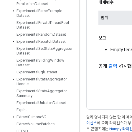
매개변수
Parallelism
Dataset
Experimental
Parse
Example
Dataset
범위
Experimental
Private
Thread
Pool
Dataset
Experimental
Random
Dataset
보고
Experimental
Rebatch
Dataset
Experimental
Set
Stats
Aggregator
EmptyTe
Dataset
Experimental
Sliding
Window
Dataset
공개
출력
<?>
핸
Experimental
Sql
Dataset
Experimental
Stats
Aggregator
Handle
Experimental
Stats
Aggregator
Summary
Experimental
Unbatch
Dataset
Expint
Extract
Glimpse
V2
달리 명시되지 않는 한 이 
이선스
에 따라 라이선스가 
Extract
Volume
Patches
부 콘텐츠에는
Numpy 라이
FFTND