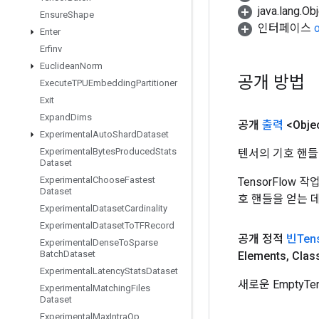
java.lang.
Ensure
Shape
인터페이스
Enter
Erfinv
Euclidean
Norm
공개 방법
Execute
TPUEmbedding
Partitioner
Exit
Expand
Dims
공개
출력
<Obje
Experimental
Auto
Shard
Dataset
Experimental
Bytes
Produced
Stats
텐서의 기호 핸들
Dataset
Experimental
Choose
Fastest
TensorFlow
Dataset
호 핸들을 얻는 
Experimental
Dataset
Cardinality
Experimental
Dataset
To
TFRecord
공개 정적
빈Ten
Experimental
Dense
To
Sparse
Batch
Dataset
Elements
,
Clas
Experimental
Latency
Stats
Dataset
새로운 EmptyT
Experimental
Matching
Files
Dataset
Experimental
Max
Intra
Op