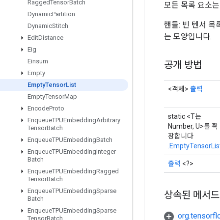
Ragged
Tensor
Batch
모든 목록 요소는 d
Dynamic
Partition
핸들: 빈 텐서 목록
Dynamic
Stitch
는 모양입니다.
Edit
Distance
Eig
Einsum
공개 방법
Empty
Empty
Tensor
List
<객체>
출력
Empty
Tensor
Map
Encode
Proto
static <T는
Enqueue
TPUEmbedding
Arbitrary
Number, U>를 확
Tensor
Batch
장합니다
Enqueue
TPUEmbedding
Batch
.EmptyTensorLis
Enqueue
TPUEmbedding
Integer
Batch
출력
<?>
Enqueue
TPUEmbedding
Ragged
Tensor
Batch
Enqueue
TPUEmbedding
Sparse
상속된 메서드
Batch
Enqueue
TPUEmbedding
Sparse
org.tensorfl
Tensor
Batch