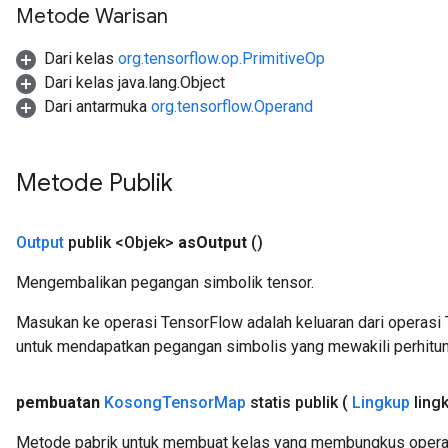
Metode Warisan
Dari kelas
org.tensorflow.op.PrimitiveOp
Dari kelas java.lang.Object
Dari antarmuka
org.tensorflow.Operand
Metode Publik
Output
publik <Objek>
as
Output
()
Mengembalikan pegangan simbolik tensor.
Masukan ke operasi TensorFlow adalah keluaran dari operasi 
untuk mendapatkan pegangan simbolis yang mewakili perhitun
pembuatan
Kosong
Tensor
Map
statis publik
(
Lingkup
ling
Metode pabrik untuk membuat kelas yang membungkus opera