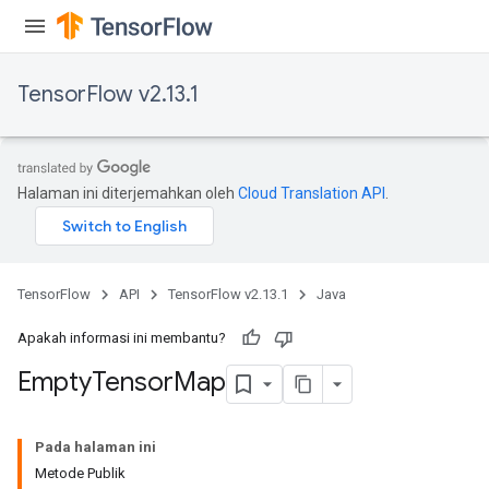
TensorFlow v2.13.1
Halaman ini diterjemahkan oleh
Cloud Translation API
.
ryTensorBatch
dTensorBatch
TensorFlow
API
TensorFlow v2.13.1
Java
Apakah informasi ini membantu?
Empty
Tensor
Map
Pada halaman ini
Metode Publik