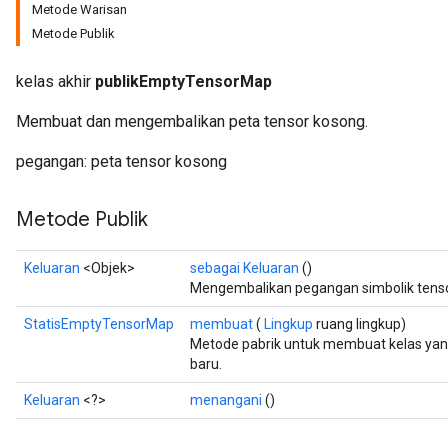
Metode Warisan
Metode Publik
rBatch
kelas akhir
publikEmptyTensorMap
Batch
Membuat dan mengembalikan peta tensor kosong.
pegangan: peta tensor kosong
atch
Metode Publik
Keluaran
<Objek>
sebagai Keluaran
()
Mengembalikan pegangan simbolik tenso
StatisEmptyTensorMap
membuat
(
Lingkup
ruang lingkup)
Metode pabrik untuk membuat kelas y
baru.
Keluaran
<?>
menangani
()