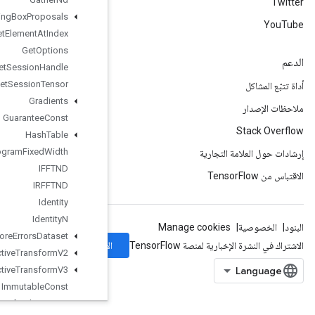
Generate
Bounding
Box
Proposals
Get
Element
At
Index
Get
Options
Get
Session
Handle
Get
Session
Tensor
Gradients
Guarantee
Const
Hash
Table
Histogram
Fixed
Width
IFFTND
IRFFTND
Identity
Identity
N
Ignore
Errors
Dataset
الاشتراك
Image
Projective
Transform
V2
Image
Projective
Transform
V3
Immutable
Const
Infeed
Dequeue