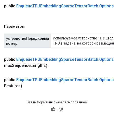
public
Enqueue
TPUEmbedding
Sparse
Tensor
Batch
.
Options
Параметры
Используемое устройство ТПУ. Дол
устройствоПорядковый
TPU в задаче, на которой размещен
номер
public
Enqueue
TPUEmbedding
Sparse
Tensor
Batch
.
Options
max
Sequence
Lengths)
public
Enqueue
TPUEmbedding
Sparse
Tensor
Batch
.
Options
Features)
Эта информация оказалась полезной?