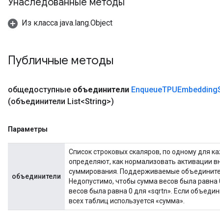
Унаследованные методы
Из класса java.lang.Object
Публичные методы
общедоступные
объединители
Enqueue
TPUEmbedding
(объединители List<String>)
Параметры
Список строковых скаляров, по одному для к
определяют, как нормализовать активации в
суммирования. Поддерживаемые объединители
объединители
Недопустимо, чтобы сумма весов была равна 
весов была равна 0 для «sqrtn». Если объеди
всех таблиц используется «сумма».