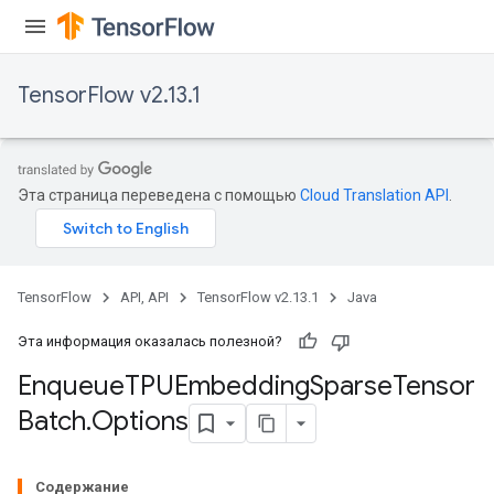
ryTensorBatch
dTensorBatch
TensorFlow v2.13.1
Эта страница переведена с помощью
Cloud Translation API
.
TensorFlow
API, API
TensorFlow v2.13.1
Java
rBatch
Эта информация оказалась полезной?
Enqueue
TPUEmbedding
Sparse
Tensor
Batch
Batch
.
Options
atch
Содержание