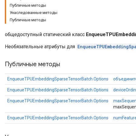
Публичные методы
Унаследованные методы
Публичные методы
общедоступный статический класс
EnqueueTPUEmbeddin
Необязательные атрибуты для
EnqueueTPUEmbeddingSp
Публичные методы
EnqueueTPUEmbeddingSparseTensorBatch.Options
объединит
EnqueueTPUEmbeddingSparseTensorBatch.Options
deviceOrdin
EnqueueTPUEmbeddingSparseTensorBatch.Options
maxSequen
maxSequen
EnqueueTPUEmbeddingSparseTensorBatch.Options
numFeatur