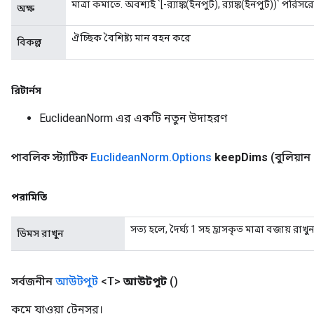
মাত্রা কমাতে. অবশ্যই `[-র‌্যাঙ্ক(ইনপুট), র‌্যাঙ্ক(ইনপুট))` পরি
অক্ষ
ঐচ্ছিক বৈশিষ্ট্য মান বহন করে
বিকল্প
রিটার্নস
EuclideanNorm এর একটি নতুন উদাহরণ
পাবলিক স্ট্যাটিক
Euclidean
Norm
.
Options
keep
Dims
(বুলিয়া
পরামিতি
সত্য হলে, দৈর্ঘ্য 1 সহ হ্রাসকৃত মাত্রা বজায় রাখু
ডিমস রাখুন
সর্বজনীন
আউটপুট
<T>
আউটপুট
()
কমে যাওয়া টেনসর।