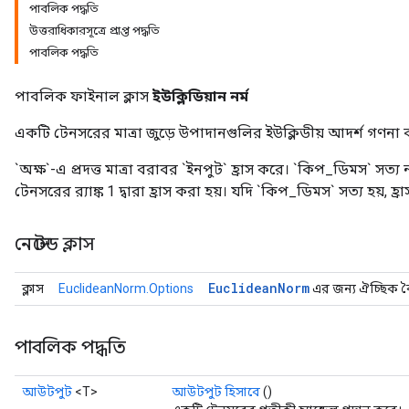
পাবলিক পদ্ধতি
উত্তরাধিকারসূত্রে প্রাপ্ত পদ্ধতি
পাবলিক পদ্ধতি
পাবলিক ফাইনাল ক্লাস
ইউক্লিডিয়ান নর্ম
একটি টেনসরের মাত্রা জুড়ে উপাদানগুলির ইউক্লিডীয় আদর্শ গণনা
`অক্ষ`-এ প্রদত্ত মাত্রা বরাবর `ইনপুট` হ্রাস করে। `কিপ_ডিমস` সত্য না
টেনসরের র‍্যাঙ্ক 1 দ্বারা হ্রাস করা হয়। যদি `কিপ_ডিমস` সত্য হয়, হ্র
নেস্টেড ক্লাস
Euclidean
Norm
ক্লাস
EuclideanNorm.Options
এর জন্য ঐচ্ছিক বৈশ
পাবলিক পদ্ধতি
আউটপুট
<T>
আউটপুট হিসাবে
()