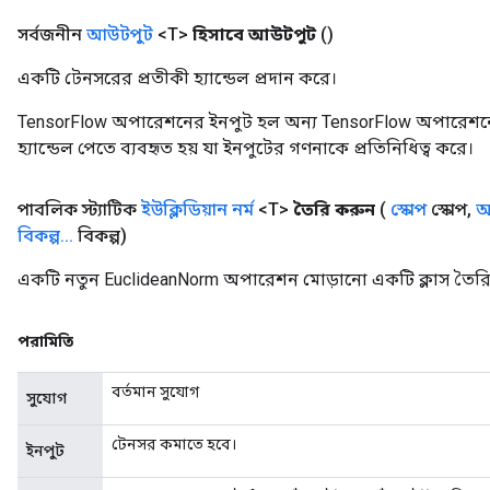
সর্বজনীন
আউটপুট
<T>
হিসাবে আউটপুট
()
একটি টেনসরের প্রতীকী হ্যান্ডেল প্রদান করে।
TensorFlow অপারেশনের ইনপুট হল অন্য TensorFlow অপারেশনে
হ্যান্ডেল পেতে ব্যবহৃত হয় যা ইনপুটের গণনাকে প্রতিনিধিত্ব করে।
পাবলিক স্ট্যাটিক
ইউক্লিডিয়ান নর্ম
<T>
তৈরি করুন
(
স্কোপ
স্কোপ
,
অ
বিকল্প
.
.
.
বিকল্প)
একটি নতুন EuclideanNorm অপারেশন মোড়ানো একটি ক্লাস তৈরি
পরামিতি
বর্তমান সুযোগ
সুযোগ
টেনসর কমাতে হবে।
ইনপুট