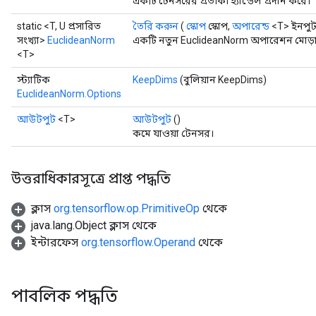
একটি টেনসরের প্রতীকী হ্যান্ডেল প্রদান করে।
static <T, U প্রসারিত
তৈরি করুন
(
স্কোপ
স্কোপ,
অপারেন্ড
<T> ইনপুট
সংখ্যা>
EuclideanNorm
একটি নতুন EuclideanNorm অপারেশন মোড়ান
<T>
স্ট্যাটিক
KeepDims
(বুলিয়ান KeepDims)
EuclideanNorm.Options
আউটপুট
<T>
আউটপুট
()
কমে যাওয়া টেনসর।
উত্তরাধিকারসূত্রে প্রাপ্ত পদ্ধতি
ক্লাস
org.tensorflow.op.PrimitiveOp
থেকে
java.lang.Object ক্লাস থেকে
ইন্টারফেস
org.tensorflow.Operand
থেকে
পাবলিক পদ্ধতি