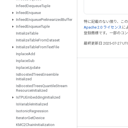
Infeed
Dequeue
Tuple
Infeed
Enqueue
Infeed
Enqueue
Prelinearized
Buffer
特に記載のない限り、こ
Infeed
Enqueue
Tuple
Apache 2.0 ライセンス
に
登録商標です。一部のコ
Initialize
Table
Initialize
Table
From
Dataset
最終更新日 2025-07-27 U
Initialize
Table
From
Text
File
Inplace
Add
Inplace
Sub
Inplace
Update
つながる
Is
Boosted
Trees
Ensemble
ブログ
Initialized
Is
Boosted
Trees
Quantile
Stream
フォーラム
Resource
Initialized
GitHub
Is
TPUEmbedding
Initialized
Is
Variable
Initialized
Twitter
Isotonic
Regression
YouTube
Iterator
Get
Device
KMC2Chain
Initialization