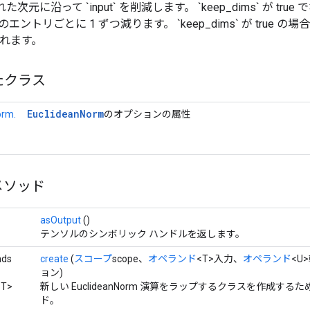
された次元に沿って `input` を削減します。 `keep_dims` が t
` のエントリごとに 1 ずつ減ります。 `keep_dims` が true
されます。
たクラス
Euclidean
Norm
orm.
のオプションの属性
メソッド
asOutput
()
テンソルのシンボリック ハンドルを返します。
nds
create
(
スコープ
scope、
オペランド
<T>入力、
オペランド
<U
ョン)
T>
新しい EuclideanNorm 演算をラップするクラスを作成する
ド。