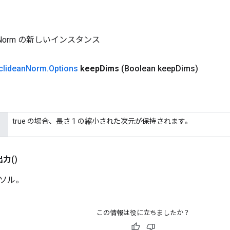
eanNorm の新しいインスタンス
clidean
Norm
.
Options
keep
Dims
(Boolean keep
Dims)
true の場合、長さ 1 の縮小された次元が保持されます。
出力
()
ソル。
この情報は役に立ちましたか？