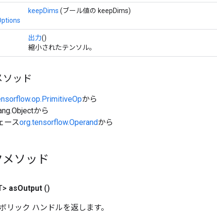
keepDims
(ブール値の keepDims)
ptions
出力
()
縮小されたテンソル。
メソッド
ensorflow.op.PrimitiveOp
から
ang.Objectから
ェース
org.tensorflow.Operand
から
クメソッド
T>
as
Output
()
ボリック ハンドルを返します。