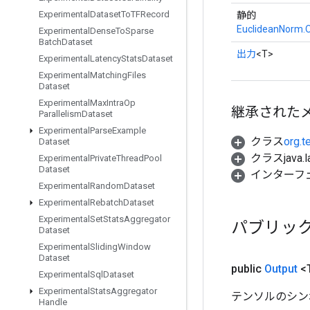
Experimental
Dataset
To
TFRecord
静的
EuclideanNorm.O
Experimental
Dense
To
Sparse
Batch
Dataset
出力
<T>
Experimental
Latency
Stats
Dataset
Experimental
Matching
Files
Dataset
Experimental
Max
Intra
Op
継承された
Parallelism
Dataset
Experimental
Parse
Example
クラス
org.t
Dataset
クラスjava.l
Experimental
Private
Thread
Pool
Dataset
インターフ
Experimental
Random
Dataset
Experimental
Rebatch
Dataset
Experimental
Set
Stats
Aggregator
パブリッ
Dataset
Experimental
Sliding
Window
Dataset
public
Output
<
Experimental
Sql
Dataset
Experimental
Stats
Aggregator
テンソルのシン
Handle