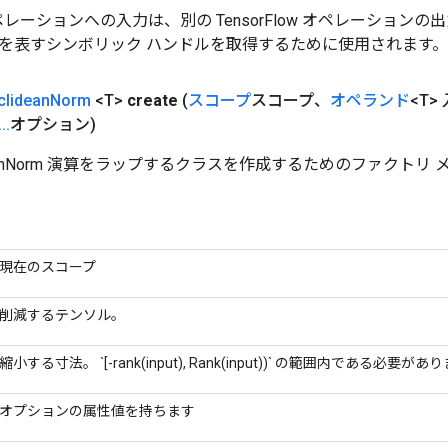
w オペレーションへの入力は、別の TensorFlow オペレーショ
を表すシンボリック ハンドルを取得するために使用されます。
clidean
Norm
<T>
create
(
スコープ
スコープ、
オペランド
<T>
.
.
.
オプション)
ideanNorm 演算をラップするクラスを作成するためのファクトリ
現在のスコープ
削減するテンソル。
縮小する寸法。 `[-rank(input), Rank(input))` の範囲内である必要があ
オプションの属性値を持ちます