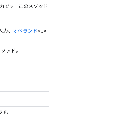
ンの出力です。このメソッド
 入力、
オペランド
<U>
 メソッド。
ります。