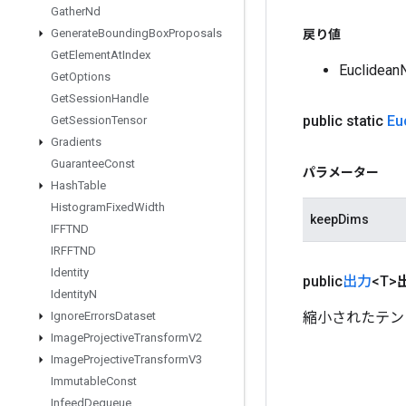
Gather
Nd
Generate
Bounding
Box
Proposals
戻り値
Get
Element
At
Index
Euclid
Get
Options
Get
Session
Handle
public static
Eu
Get
Session
Tensor
Gradients
Guarantee
Const
パラメーター
Hash
Table
Histogram
Fixed
Width
keepDims
IFFTND
IRFFTND
Identity
public
出力
<T>
Identity
N
縮小されたテン
Ignore
Errors
Dataset
Image
Projective
Transform
V2
Image
Projective
Transform
V3
Immutable
Const
Infeed
Dequeue