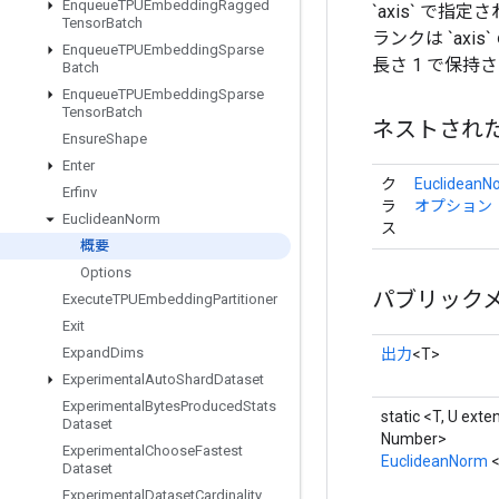
Enqueue
TPUEmbedding
Ragged
`axis` で指定
Tensor
Batch
ランクは `axis
Enqueue
TPUEmbedding
Sparse
長さ 1 で保持
Batch
Enqueue
TPUEmbedding
Sparse
Tensor
Batch
ネストされ
Ensure
Shape
Enter
ク
EuclideanN
Erfinv
ラ
オプション
Euclidean
Norm
ス
概要
Options
パブリック
Execute
TPUEmbedding
Partitioner
Exit
Expand
Dims
出力
<T>
Experimental
Auto
Shard
Dataset
Experimental
Bytes
Produced
Stats
static <T, U exte
Dataset
Number>
Experimental
Choose
Fastest
EuclideanNorm
<
Dataset
Experimental
Dataset
Cardinality