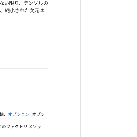
rue でない限り、テンソルの
 の場合、縮小された次元は
>軸、
オプション...
オプシ
ためのファクトリ メソッ