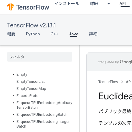
インストール
詳細
API
DummyIterationCounter
DummyMemoryCache
DummySeedGenerator
TensorFlow v2.13.1
DynamicEnqueueTPUEmbeddingArbitraryTensorBatch
DynamicEnqueueTPUEmbeddingRaggedTensorBatch
概要
Python
C++
Java
詳細
DynamicPartition
Dynamic
Stitch
Edit
Distance
Eig
Einsum
Empty
Empty
Tensor
List
TensorFlow
API
Empty
Tensor
Map
Euclide
Encode
Proto
Enqueue
TPUEmbedding
Arbitrary
Tensor
Batch
パブリック最終
Enqueue
TPUEmbedding
Batch
Enqueue
TPUEmbedding
Integer
テンソルの次元
Batch