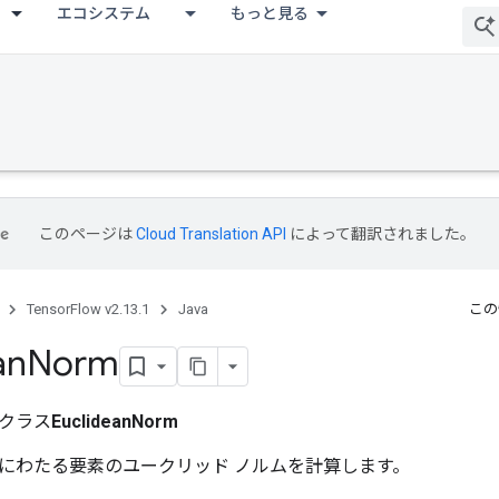
エコシステム
もっと見る
このページは
Cloud Translation API
によって翻訳されました。
TensorFlow v2.13.1
Java
この
an
Norm
クラス
EuclideanNorm
にわたる要素のユークリッド ノルムを計算します。