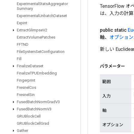
Experimental
Stats
Aggregator
TensorFlo
Summary
は、入力の計算
Experimental
Unbatch
Dataset
Expint
public static
Eu
Extract
Glimpse
V2
軸、
オプション
Extract
Volume
Patches
FFTND
新しい Eucl
File
System
Set
Configuration
Fill
パラメーター
Finalize
Dataset
Finalize
TPUEmbedding
Fingerprint
範囲
Fresnel
Cos
Fresnel
Sin
入力
Fused
Batch
Norm
Grad
V3
Fused
Batch
Norm
V3
軸
GRUBlock
Cell
GRUBlock
Cell
Grad
オプション
Gather