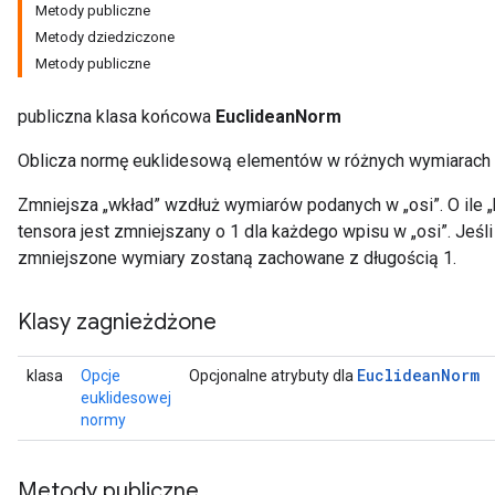
Metody publiczne
Metody dziedziczone
Metody publiczne
publiczna klasa końcowa
EuclideanNorm
Oblicza normę euklidesową elementów w różnych wymiarach 
Zmniejsza „wkład” wzdłuż wymiarów podanych w „osi”. O ile „
tensora jest zmniejszany o 1 dla każdego wpisu w „osi”. Jeśl
zmniejszone wymiary zostaną zachowane z długością 1.
Klasy zagnieżdżone
Euclidean
Norm
klasa
Opcje
Opcjonalne atrybuty dla
euklidesowej
normy
Metody publiczne