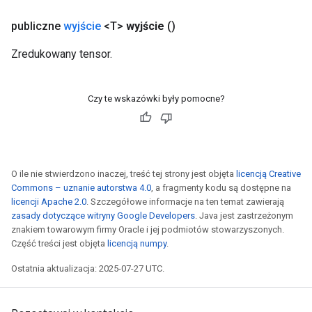
publiczne
wyjście
<T>
wyjście
()
Zredukowany tensor.
Czy te wskazówki były pomocne?
O ile nie stwierdzono inaczej, treść tej strony jest objęta
licencją Creative
Commons – uznanie autorstwa 4.0
, a fragmenty kodu są dostępne na
licencji Apache 2.0
. Szczegółowe informacje na ten temat zawierają
zasady dotyczące witryny Google Developers
. Java jest zastrzeżonym
znakiem towarowym firmy Oracle i jej podmiotów stowarzyszonych.
Część treści jest objęta
licencją numpy
.
Ostatnia aktualizacja: 2025-07-27 UTC.
rs