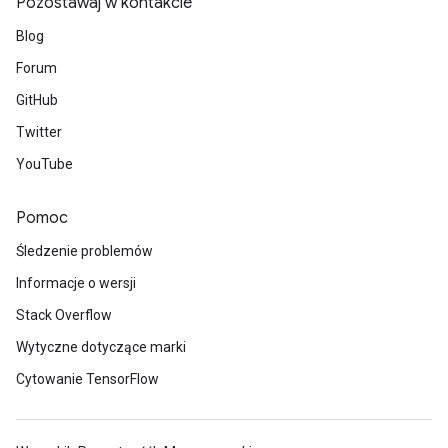
Pozostawaj w kontakcie
mParameters
Blog
rs
Parameters
Forum
GitHub
rParameters
Twitter
Parameters
ters
YouTube
arameters
meters
Pomoc
rs
Śledzenie problemów
tDescentParameters
Informacje o wersji
Stack Overflow
Wytyczne dotyczące marki
Cytowanie TensorFlow