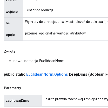
zakres
Tensor do redukcji.
wejście
Wymiary do zmniejszenia. Musi należeć do zakresu `[-ra
oś
przenosi opcjonalne wartości atrybutów
opcje
Zwroty
nowa instancja EuclideanNorm
public static
Euclidean
Norm
.
Options
keep
Dims
(Boolean k
Parametry
Jeśli to prawda, zachowaj zmniejszone wy
zachowajDims