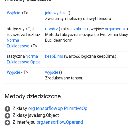
Wyjście
<T>
jako wyjście
()
Zwraca symboliczny uchwyt tensora.
statyczny <T, U
utwórz
(zakres
zakresu
, wejście
argumentu
<
rozszerza Liczba>
Metoda fabryczna służąca do tworzenia klas
Norma
EuclideanNorm.
Euklidesowa
<T>
statyczna
Norma
keepDims
(wartość logiczna keepDims)
Euklidesowa.Opcje
Wyjście
<T>
wyjście
()
Zredukowany tensor.
Metody dziedziczone
Z klasy
org.tensorflow.op.PrimitiveOp
Z klasy java.lang.Object
Z interfejsu
org.tensorflow.Operand