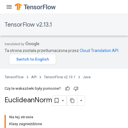
TensorFlow v2.13.1
Ta strona została przetłumaczona przez
Cloud Translation API
.
rBatch
TensorFlow
API
TensorFlow v2.13.1
Java
Batch
Czy te wskazówki były pomocne?
atch
Euclidean
Norm
Na tej stronie
Klasy zagnieżdżone