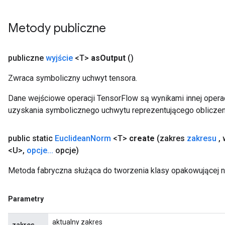
Metody publiczne
publiczne
wyjście
<T>
as
Output
()
Zwraca symboliczny uchwyt tensora.
Dane wejściowe operacji TensorFlow są wynikami innej operac
uzyskania symbolicznego uchwytu reprezentującego obliczen
public static
Euclidean
Norm
<T>
create
(zakres
zakresu
,
w
<U>
,
opcje
.
.
.
opcje)
Metoda fabryczna służąca do tworzenia klasy opakowującej 
Parametry
aktualny zakres