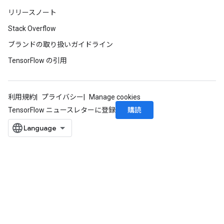
リリースノート
Stack Overflow
ブランドの取り扱いガイドライン
rs
mParameters
TensorFlow の引用
rs
Parameters
利用規約
プライバシー
Manage cookies
rParameters
購読
TensorFlow ニュースレターに登録
Parameters
ters
arameters
meters
rs
tDescentParameters