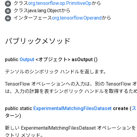
クラス
org.tensorflow.op.PrimitiveOp
から
クラスjava.lang.Objectから
インターフェース
org.tensorflow.Operand
から
パブリックメソッド
public
Output
<オブジェクト>
as
Output
()
テンソルのシンボリック ハンドルを返します。
TensorFlow オペレーションへの入力は、別の TensorF
は、入力の計算を表すシンボリック ハンドルを取得するた
public static
Experimental
Matching
Files
Dataset
create
(
ス
ターン)
新しい ExperimentalMatchingFilesDataset 
クトリ メソッド。