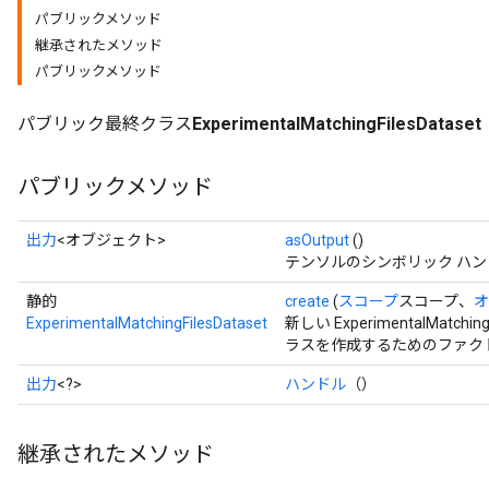
パブリックメソッド
継承されたメソッド
パブリックメソッド
パブリック最終クラス
ExperimentalMatchingFilesDataset
パブリックメソッド
出力
<オブジェクト>
asOutput
()
テンソルのシンボリック ハ
静的
create
(
スコープ
スコープ、
オ
ExperimentalMatchingFilesDataset
新しい ExperimentalMatc
ラスを作成するためのファク
出力
<?>
ハンドル
（）
継承されたメソッド