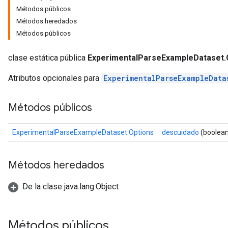
Métodos públicos
Métodos heredados
Métodos públicos
clase estática pública
ExperimentalParseExampleDataset.
Atributos opcionales para
ExperimentalParseExampleData
Métodos públicos
ExperimentalParseExampleDataset.Options
descuidado
(boolean
Métodos heredados
De la clase java.lang.Object
Métodos públicos