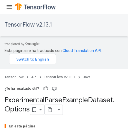
TensorFlow v2.13.1
Esta página se ha traducido con
Cloud Translation API
.
TensorFlow
API
TensorFlow v2.13.1
Java
¿Te ha resultado útil?
Experimental
Parse
Example
Dataset
.
Options
En esta página