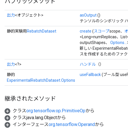
パブリックメソッド
出力
<オブジェクト>
asOutput
()
テンソルのシンボリック 
静的実験用
RebatchDataset
create
(
スコープ
scope、
<Long>numReplicas、List
outputShapes、
Options...
新しい ExperimentalR
スを作成するためのファク
出力
<?>
ハンドル
（）
静的
useFallback
(ブール型 useFa
ExperimentalRebatchDataset.Options
継承されたメソッド
クラス
org.tensorflow.op.PrimitiveOp
から
クラスjava.lang.Objectから
インターフェース
org.tensorflow.Operand
から