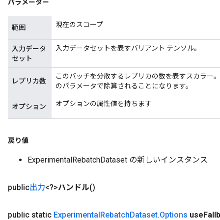
パラメーター
現在のスコープ
範囲
入力データセットを表すバリアント テンソル。
入力データ
セット
このバッチを分散するレプリカの数を表すスカラー。
レプリカ数
のパラメータで除算されることになります。
オプションの属性値を持ちます
オプション
戻り値
ExperimentalRebatchDataset の新しいインスタンス
public
出力
<?>
ハンドル
()
rs
mParameters
public static
Experimental
Rebatch
Dataset
.
Options
use
Fall