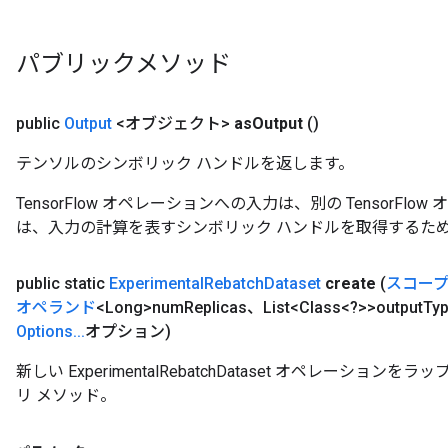
パブリックメソッド
public
Output
<オブジェクト>
as
Output
()
テンソルのシンボリック ハンドルを返します。
TensorFlow オペレーションへの入力は、別の TensorF
は、入力の計算を表すシンボリック ハンドルを取得するた
public static
Experimental
Rebatch
Dataset
create
(
スコー
オペランド
<Long>num
Replicas、List<Class<?>>output
Ty
Options
.
.
.
オプション)
新しい ExperimentalRebatchDataset オペレーシ
リ メソッド。