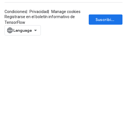
rs
Condiciones
Privacidad
Manage cookies
mParameters
Registrarse en el boletín informativo de
Suscribirse
rs
TensorFlow
Parameters
rParameters
Parameters
ters
arameters
meters
rs
tDescentParameters