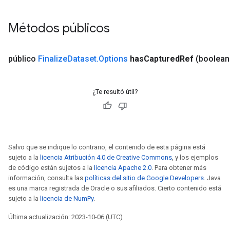
Métodos públicos
público
Finalize
Dataset
.
Options
has
Captured
Ref
(boolean
¿Te resultó útil?
Salvo que se indique lo contrario, el contenido de esta página está
sujeto a la
licencia Atribución 4.0 de Creative Commons
, y los ejemplos
de código están sujetos a la
licencia Apache 2.0
. Para obtener más
información, consulta las
políticas del sitio de Google Developers
. Java
es una marca registrada de Oracle o sus afiliados. Cierto contenido está
sujeto a la
licencia de NumPy
.
Última actualización: 2023-10-06 (UTC)