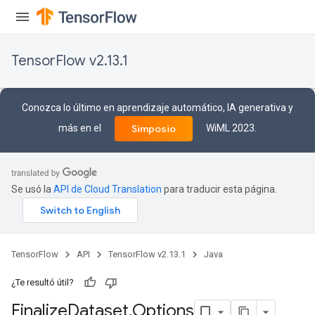
TensorFlow v2.13.1
Conozca lo último en aprendizaje automático, IA generativa y
más en el
WiML 2023.
Simposio
Se usó la
API de Cloud Translation
para traducir esta página.
TensorFlow
API
TensorFlow v2.13.1
Java
¿Te resultó útil?
Finalize
Dataset
.
Options