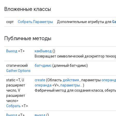
Вложенные классы
G
сорт
Собрать.Параметры
Дополнительные атрибуты для
Публичные методы
Выход
<Т>
какВывод
()
Возвращает символический дескриптор тензо
статический
батчдимс
(длинный батчдимс)
Gather.Options
rs
mParameters
static <T, U
create
(Область
действия
, параметры
операн
rs
расширяет
операнда
<V>,
параметры...
)
число, V
Фабричный метод для создания класса, оберт
Parameters
расширяет
число>
rParameters
Собрать
<T>
Parameters
Выход
<Т>
выход
()
ters