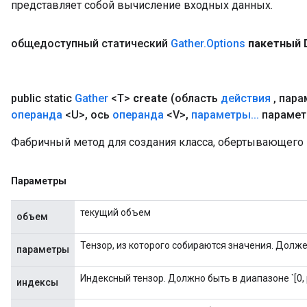
представляет собой вычисление входных данных.
общедоступный статический
Gather
.
Options
пакетный 
public static
Gather
<T>
create
(область
действия
,
пара
операнда
<U>
,
ось
операнда
<V>
,
параметры
.
.
.
парамет
Фабричный метод для создания класса, обертывающего 
Параметры
текущий объем
объем
Тензор, из которого собираются значения. Должен
параметры
Индексный тензор. Должно быть в диапазоне `[0, p
индексы