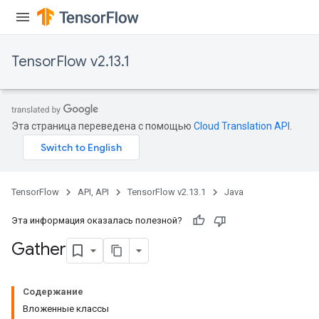
TensorFlow v2.13.1
Эта страница переведена с помощью
Cloud Translation API
.
TensorFlow
API, API
TensorFlow v2.13.1
Java
Эта информация оказалась полезной?
Gather
Содержание
Вложенные классы