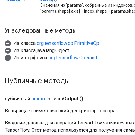
Значения из `params`, собранные из индексов, 
arameters
`params.shape[:axis] + index.shape + params.shape
meters
rs
tDescentParameters
Унаследованные методы
Из класса
org.tensorflow.op.PrimitiveOp
Из класса java.lang.Object
Из интерфейса
org.tensorflow.Operand
Публичные методы
публичный
вывод
<T>
as
Output
()
Возвращает символический дескриптор тензора.
Входные данные для операций TensorFlow являются вы
TensorFlow. Этот метод используется для получения сим