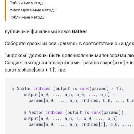
Публичные методы
Унаследованные методы
Публичные методы
публичный финальный класс
Gather
Соберите срезы из оси «params» в соответствии с «инде
`индексы` должны быть целочисленными тензорами любо
Создает выходной тензор формы `params.shape[:axis] + ind
params.shape[axis + 1:]`, где:
#
Scalar
indices
(
output
is
rank
(
params
)
-
1
).
output
[
a_0
,
...,
a_n
,
b_0
,
...,
b_n
]
=
params
[
a_0
,
...,
a_n
,
indices
,
b_0
,
...,
b_
#
Vector
indices
(
output
is
rank
(
params
)).
output
[
a_0
,
...,
a_n
,
i
,
b_0
,
...,
b_n
]
=
params
[
a_0
,
...,
a_n
,
indices
[
i
]
,
b_0
,
...,