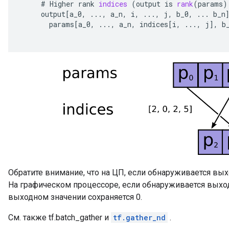
#
Higher
rank
indices
(
output
is
rank
(
params
)
output
[
a_0
,
...,
a_n
,
i
,
...,
j
,
b_0
,
...
b_n
params
[
a_0
,
...,
a_n
,
indices
[
i
,
...,
j
]
,
b
Обратите внимание, что на ЦП, если обнаруживается вы
На графическом процессоре, если обнаруживается выхо
выходном значении сохраняется 0.
См. также tf.batch_gather и
tf.gather_nd
.