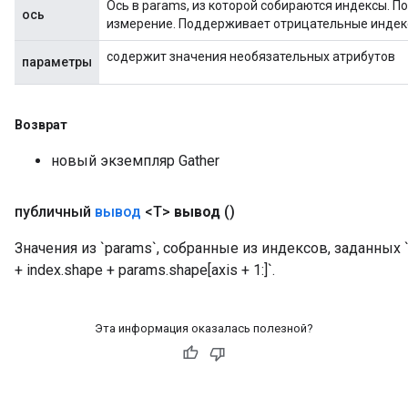
Ось в params, из которой собираются индексы. П
ось
измерение. Поддерживает отрицательные индек
содержит значения необязательных атрибутов
параметры
Возврат
новый экземпляр Gather
публичный
вывод
<T>
вывод
()
Значения из `params`, собранные из индексов, заданных `i
+ index.shape + params.shape[axis + 1:]`.
Эта информация оказалась полезной?