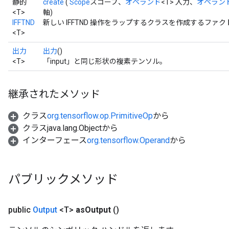
静的
create
(
Scope
スコープ、
オペランド
<T> 入力、
オペラン
<T>
軸)
IFFTND
新しい IFFTND 操作をラップするクラスを作成するファク
<T>
出力
出力
()
<T>
「input」と同じ形状の複素テンソル。
継承されたメソッド
クラス
org.tensorflow.op.PrimitiveOp
から
クラスjava.lang.Objectから
インターフェース
org.tensorflow.Operand
から
パブリックメソッド
public
Output
<T>
as
Output
()
rs