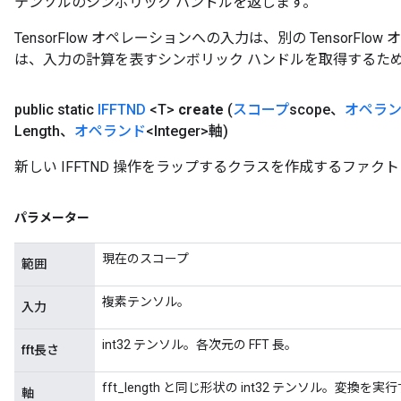
テンソルのシンボリック ハンドルを返します。
mParameters
rs
TensorFlow オペレーションへの入力は、別の TensorF
Parameters
は、入力の計算を表すシンボリック ハンドルを取得するた
rParameters
public static
IFFTND
<T>
create
(
スコープ
scope、
オペラ
Parameters
Length、
オペランド
<Integer>軸)
ters
arameters
新しい IFFTND 操作をラップするクラスを作成するファク
meters
rs
パラメーター
tDescentParameters
現在のスコープ
範囲
複素テンソル。
入力
int32 テンソル。各次元の FFT 長。
fft長さ
fft_length と同じ形状の int32 テンソル。変換を
軸