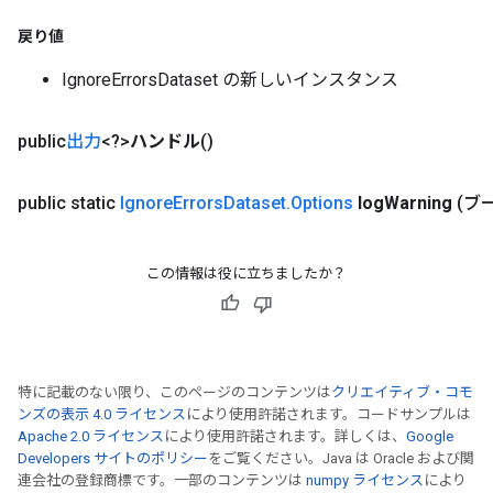
戻り値
IgnoreErrorsDataset の新しいインスタンス
public
出力
<?>
ハンドル
()
public static
Ignore
Errors
Dataset
.
Options
log
Warning
(ブー
この情報は役に立ちましたか？
特に記載のない限り、このページのコンテンツは
クリエイティブ・コモ
ンズの表示 4.0 ライセンス
により使用許諾されます。コードサンプルは
Apache 2.0 ライセンス
により使用許諾されます。詳しくは、
Google
Developers サイトのポリシー
をご覧ください。Java は Oracle および関
連会社の登録商標です。一部のコンテンツは
numpy ライセンス
により