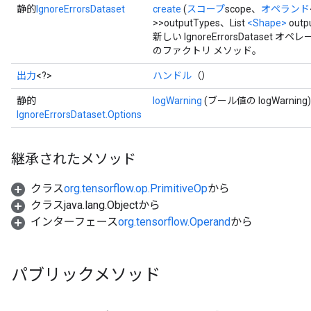
静的
IgnoreErrorsDataset
create
(
スコープ
scope、
オペランド
>>outputTypes、List
<Shape>
outp
新しい IgnoreErrorsDatas
のファクトリ メソッド。
出力
<?>
ハンドル
（）
静的
logWarning
(ブール値の logWarning)
IgnoreErrorsDataset.Options
継承されたメソッド
クラス
org.tensorflow.op.PrimitiveOp
から
クラスjava.lang.Objectから
インターフェース
org.tensorflow.Operand
から
rs
パブリックメソッド
mParameters
rs
Parameters