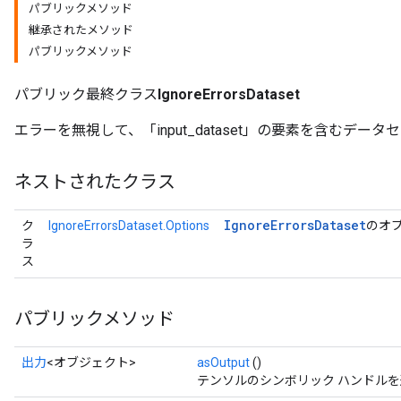
パブリックメソッド
継承されたメソッド
パブリックメソッド
パブリック最終クラス
IgnoreErrorsDataset
エラーを無視して、「input_dataset」の要素を含むデー
ネストされたクラス
Ignore
Errors
Dataset
ク
IgnoreErrorsDataset.Options
のオ
ラ
ス
パブリックメソッド
出力
<オブジェクト>
asOutput
()
テンソルのシンボリック ハンドル