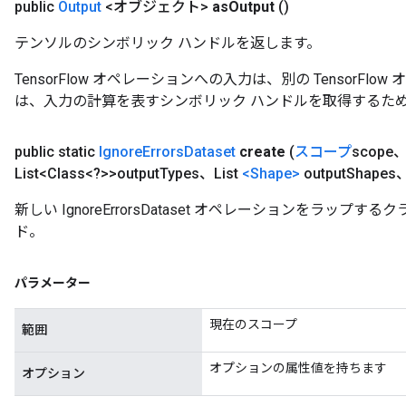
public
Output
<オブジェクト>
as
Output
()
rParameters
テンソルのシンボリック ハンドルを返します。
Parameters
TensorFlow オペレーションへの入力は、別の TensorF
ters
は、入力の計算を表すシンボリック ハンドルを取得するた
arameters
meters
rs
public static
Ignore
Errors
Dataset
create
(
スコープ
scope
tDescentParameters
List<Class<?>>output
Types、List
<Shape>
output
Shapes
新しい IgnoreErrorsDataset オペレーションをラッ
ド。
パラメーター
現在のスコープ
範囲
オプションの属性値を持ちます
オプション